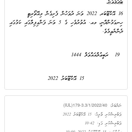
ބަދަލުވުން
16 އޮކްޓޫބަރ 2022 ވަނަ ދުވަހުން ފެށިގެން މިއޮތޯރިޓީ
ހިނގަމުންދާނީ، މއ. އުތުރުވެހި ގެ 5 ވަނަ ފަންގިފިލާގައި ކަމުގައި
ދެންނެވީމެވެ.
19 ރަބީޢުލްއައްވަލް 1444
15 އޮކްޓޫބަރު 2022
(IUL)179-3.3/1/2022/40
ނަންބަރު:
ޕަބްލިޝްކުރި ތާރީޚު: 15 އޮކްޓޫބަރު 2022
ޕަބްލިޝްކުރި ގަޑި: 10:42