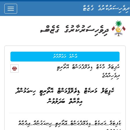
ދިވެހިސަރުކާރުގެ ގެޒެޓް
oggle
ation
ޢާންމު މަޢުލޫމާތު
ކެޕިޓަލް މާކެޓް ޑިވެލޮޕްމަންޓް އޮތޯރިޓީ
ދިވެހިރާއްޖެ
ކެޕިޓަލް މަރކެޓް ޑިވެލޮޕްމަންޓް އޮތޯރިޓީ ހިނގަމުންދާ
އިމާރާތް ބަދަލުވުން
ކެޕިޓަލް މަރކެޓް ޑިވެލޮޕްމަންޓް އޮތޯރިޓީ ހިނގަމުންދާ އިމާރާތް