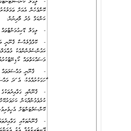
- ލީގަލް ކޮންސަލްޓަންޓްގެ ލ
ކޮންމެހެން އެއަށް ޢަމަލުކުރު
ކަންކަމާ މެދު ލަފާދިނުން.
- ލީގަލް ޑޮކިއުމަންޓްތައް 
- ކޮމްޕްލެކްސް ޤާނޫނީ މައް
ކައުންސެލުންނާއެކު މުޢާމަލާތ
މަސައްކަތްތައް ކޯޑިނޭޓްކުރުމ
- ޤާނޫނީ މައްސަލަތައް ދިމާ
ފާހަގަކުރުމާއެކު، އެ ފަދަ މަ
- ޤާނޫނާއި ގަވާއިދުތަކުގެ ދާ
ކުރެވެމުންދާކަން ކަށަވަރުކޮށ
ކޮންސަލްޓަންޓަށް އެހީތެރިވުނ
- ޤާނޫނުތަކާއި ގަވާއިދުތައް
މޮނިޓަރކުރުމާ އެކު އެކަންކަ