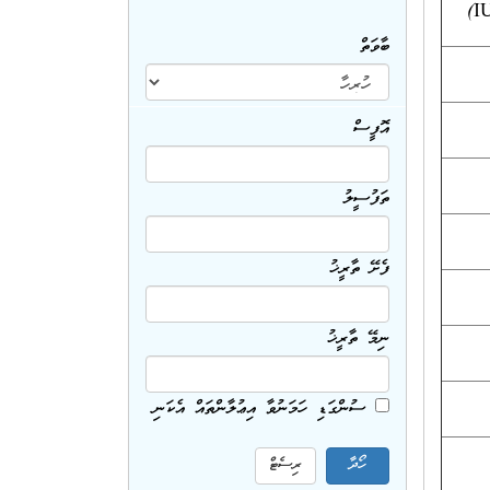
IU
ބާވަތް
އޮފީސް
ތަފުސީލު
ފެށޭ ތާރީޚު
ނިމޭ ތާރީޚު
ސުންގަޑި ހަމަނުވާ އިޢުލާންތައް އެކަނި