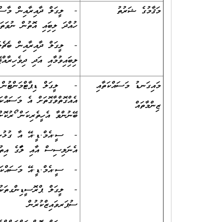
މަޤާމުގެ ޝަރުތު
- ލީގަލް ދާއިރާއިން މާސްޓަރ
ހުއްދަ ލިބިފައި އޮތުން ނުވަތަ
ލިބިފައިވުމާއި އަދި ދިވެހިރާ
މައިގަނޑު މަސައްކަތާއި
- ލީގަލް ޑިޕާޓްމަންޓުން ކު
އެއްގޮތްވާގޮތަށް އެ މަސައްކަ
ޒިންމާތައް
ބޭނުންވާ އެހީތެރިކަން ފޯރުކޮށް
- ސީ.އެމް.ޑީ.އޭ އާ ގުޅުން ހ
އެނަލިސިސް އާއި ލަފާގެ އިތު
- ސީ.އެމް.ޑީ.އޭ މަސައްކަތްތ
- ލީގަލް ޕްރޮސީޑިންގތަކުގައ
ސުޕަރވައިޒްކުރުން