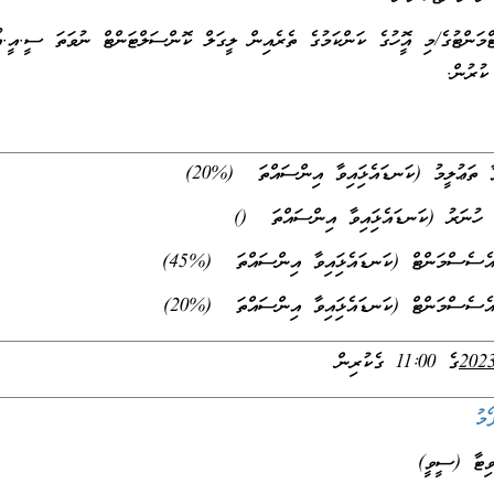
ުގެ/މި އޮފީހުގެ ކަންކަމުގެ ތެރެއިން ލީގަލް ކޮންސަލްޓަންޓް ނުވަތަ ސީ.އީ.އ
 ކުރުން.
ީމު (ކަނޑައެޅިފައިވާ އިންސައްތަ (%20)
 (ކަނޑައެޅިފައިވާ އިންސައްތަ ()
ަންޓް (ކަނޑައެޅިފައިވާ އިންސައްތަ (%45)
ަންޓް (ކަނޑައެޅިފައިވާ އިންސައްތަ (%20)
ގެ 11:00 ގެކުރިން
މ
 (ސީވީ)