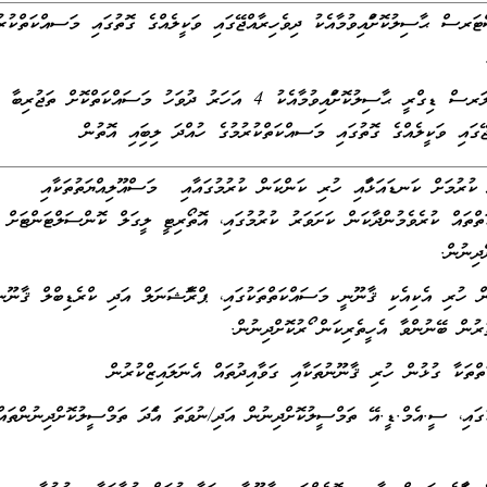
ސް ޙާސިލުކޮށްފައިވުމާއެކު ދިވެހިރާއްޖޭގައި ވަކީލެއްގެ ގޮތުގައި މަސއްކަތްކުރު
- ލީގަލް ދާއިރާއިން ބެޗެލަރސް ޑިގްރީ ޙާސިލުކޮށްފައިވުމާއެކު 4 އަހަރު ދުވަހު މަސައްކަތްކޮށް ތަޖުރިބާ
އްޖޭގައި ވަކީލެއްގެ ގޮތުގައި މަސއްކަތްކުރުމުގެ ހުއްދަ ލިބިފައި އޮތުން
ރުމަށް ކަނޑައަޅާފައި ހުރި ކަންކަން ކުރުމުގައާއި މަސްއޫލިއްޔަތުތަކާއި
ތްތައް ކުރެވެމުންދާކަން ކަށަވަރު ކުރުމުގައި، އޮތޯރިޓީ ލީގަލް ކޮންސަލްޓަންޓަށް
ދިނުން.
ުރި އެކިއެކި ޤާނޫނީ މަސައްކަތްތަކުގައި، ޕްރޮފެޝަނަލް އަދި ކްރެޑިބްލް ޤާނޫނ
ރުން ބޭނުންވާ އެހީތެރިކަން ފޯރުކޮށްދިނުން.
ަކާ ގުޅުން ހުރި ޤާނޫނުތަކާއި ގަވާއިދުތައް އެނަލައިޒްކުރުން
ި، ސީ.އެމް.ޑީ.އޭ ތަމްސީލުކޮށްދިނުން އަދި/ނުވަތަ އެފަދަ ތަމްސީލުކޮށްދިނުންތައް