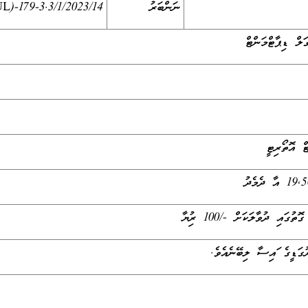
ނަންބަރު
L)-179-3.3/1/2023/14)
ލް ޑިޕާޓްމަންޓް
ް އޮތޯރިޓީ
އި ދުވާލަކަށް -/100 ރުފިޔާ
ުގަޑީގެ ފައިސާ ލިބޭނެއެވެ.