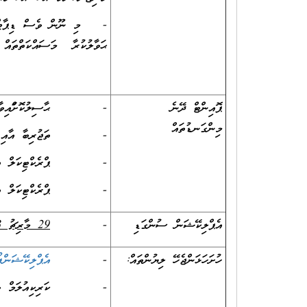
- މި ނޫން ވެސް ޑިޕާޓްމަންޓ
ޙަވާލުކުރާ މަސައްކަތްތައް
ޕޮއިންޓް ދޭނެ
- ޙާސިލުކޮށްފައިވާ ތަޢުލ
މިންގަނޑުތައް
- ތަޖުރިބާ އާއި ހުނަރު
- ޕްރެކްޓިކަލް އެސެސްމ
- ޕްރެކްޓިކަލް އެސެސްމ
އެޕްލިކޭޝަން ސުންގަޑި
-
29
މާރިޗު 2023
ހުށަހަޅަންޖެހޭ ލިޔުންތައް:
-
އ
ޕ
ލ
ކ
ޝ
ނ
ް
- ކަރިކިއުލަމް ވިޓާ