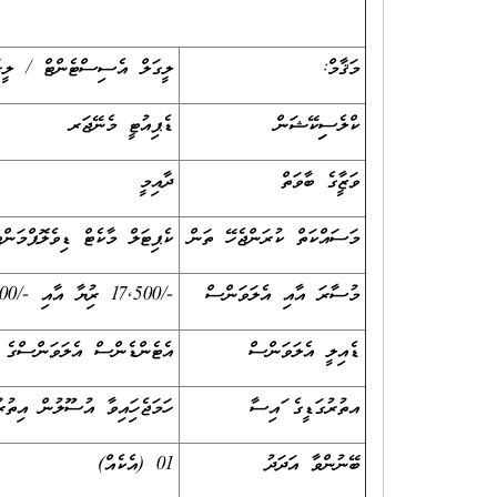
މަޤާމް:
ލީގަލް އެސިސްޓެންޓް / ލީގަ
ކްލެސިފިކޭޝަން
ޑެޕިއުޓީ މެނޭޖަރ
ވަޒީފާގެ ބާވަތް
ދާއިމީ
މަސައްކަތް ކުރަންޖެހޭ ތަން
ކެޕިޓަލް މާކެޓް ޑިވެލޮޕްމަންޓ
މުސާރަ އާއި އެލަވަންސް
-/17,500 ރުފިޔާ އާއި -/19,500 އާ ދެމެދު
ޑެއިލީ އެލަވަންސް
އެޓެންޑެންސް އެލަވަންސްގެ ގޮތުގަ
އތުރުގަޑީގެ ފައިސާ
ހަމަޖެހިފައިވާ އުސޫލުން އިތުރ
ބޭނުންވާ އަދަދު
01 (އެކެއް)