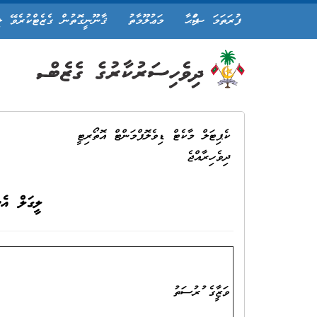
ފުރަތަމަ ޞަފްޙާ
މަޢުލޫމާތު
ޤާނޫނީގޮތުން ގެޒެޓްކުރެވޭ ލ
ކެޕިޓަލް މާކެޓް ޑިވެލޮޕްމަންޓް އޮތޯރިޓީ
ދިވެހިރާއްޖެ
ލީގަލް އެ
ވަޒީފާގެ ފުރުސަތު