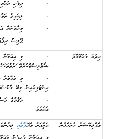
- ދިވެހި ރައްޔިތެއްކަން
- ލިބިފައިވާ ތަޢުލީމީ ސެޓ
- މިހާތަނަށް އަދާކުރި ވ
- ޕޮލިސް ރިޕޯޓް
އިތުރު މަޢުލޫމާތު
- މި އިޢުލާނާ ގުޅިގެން ކު
ޝޯޓްލިސްޓްކުރެވޭ ފަރާތްތަކަށެވ
- މި މަގާމަށް މީހަކު ހޮވު
އިންޓަވިއުއިން ލިބޭ މާކްސްއަ
- މަޤާމުގެ މަސްއޫލިއްޔަތާ
އެދެމެވެ.
އެޕްލިކޭޝަން ހުށަހެޅުން
ވަޒީފާއަށް އެދޭ
މ
އ
ލިޔުންތަ
މި އިޢުލާނާ ގުޅިގެން މަޢުލޫމާތު ސާފ