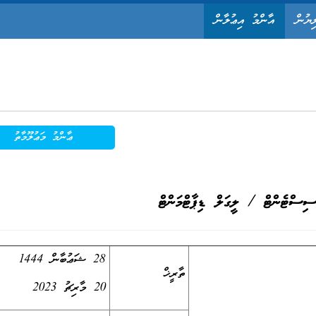
ިޔުން
އާންމު އިޢުލާން
ޢާންމު މަޢުލޫމާތު
ސިސްޓެންޓް / ލީގަލް ޑިޕާޓްމަންޓް
28 ޝަޢުބާން 1444
ތާރީޚް
20 މާރިޗު 2023