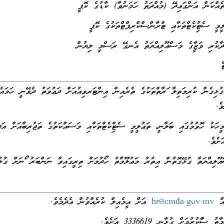
 އަންގައިދޭ (މުއްދަތު ހަމަނުވާ) ކާޑުގެ ކޮޕީ
ުފިކެޓްތަކާއި ޓްރާންސްކްރިޕްޓްތަކުގެ ކޮޕީ
ަޒީފާގެ މަސްއޫލިއްޔަތު އެނގޭ ރަސްމީ ލިޔުން
ރިމަތިލާ ފަރާތްތަކުގެ ތެރެއިން އިންޓަރވިއުއަށް ދަޢުވަތު ދެވޭނީ ހަމައެކ
ެ.
މުގައި ބަލާނީ، ތަޢުލީމީ ސެޓްފިކެޓްތަކާއި މަސައްކަތުގެ ތަޖުރިބާއަށް އަދ
ށެވެ.
 ގުޅޭގޮތުން އިތުރު މަޢުލޫމާތު ހޯދުމަށް ތިރީގައިވާ ނަންބަރު ފޯނަށް ގުޅު
އް
hr@cmda.gov.mv
އަށް އީމެއިލް ކުރެއްވުން އެދެމެވެ.
ުކުރުމަށް ގުޅާނީ 3336619 އަށެވެ.