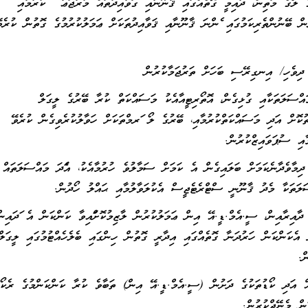
ަފާގެ މަތިން، ދާއިމީ ގޮތެއްގައި ޤާނޫނާއި ގަވާއިދުތައް މުރާޖަޢާ ކުރުމާއި
ން ބޭނުންތެރިކަމުގައި ފެންނަ ޤާނޫނާއި ޤަވާއިދުތަކަށް ޢަމަލުކުރުމުގެ ގޮތުން ކުރެވ
ދިވެހި/ އިނގިރޭސި ބަހަށް ތަރުޖަމާކުރުން
ސަލަތަކާއި ގުޅިގެން، އޮތޯރިޓީއާއެކު މަސައްކަތް ކުރާ ބޭރުގެ ލީގަލް
ުކޮށް އަދި މަސައްކަތްކުރުމާއި، ބޭރުގެ ލޯ ފަރމްތަކަށް ހަވާލުކުރެވިގެން ކުރެވޭ
ާއި ސުޕަވައިޒްކުރުން.
ވެދާނެކަމަށް ބަލައިގެން އެ ކަމަށް ސަމާލުވެ ހުރުމާއެކު، އެފަދަ މައްސަލަތައް
އްސަލަތަކާ މެދު ޤާނޫނީ ސްޓްރެޓެޖީސް އެކުލަވާލުމާއި ޙައްލު ހޯދުން.
އިރާއިން، ސީ.އެމް.ޑީ.އޭ އިން ޢަމަލުކުރުން ލާޒިމުކޮށްފައިވާ ކަންކަން އެ ފަދައިން
ް އެކަންކަން ހަރުދަނާ ގޮތެއްގައި އިދާރީ ގޮތުން ހިންގައި ބެލެހެއްޓުމުގައި ލީގަލް
ް.
 އަދި ކޯޑުތަކުގެ ދަށުން (ސީ.އެމް.ޑީ.އޭ އިން) ތަބާވެ ކުރާ ކަންކަންމުގެ ރެކޯޑ
ން މެނޭޖްކުރުން.