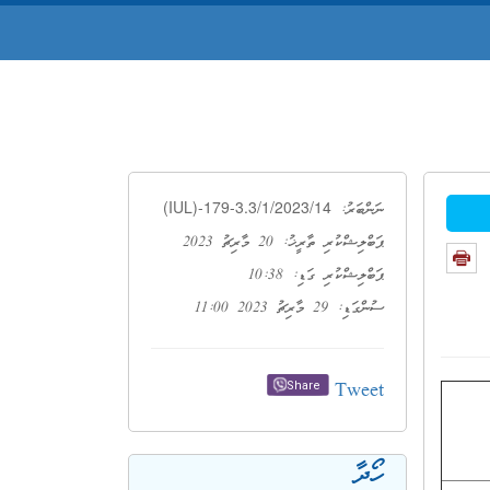
(IUL)-179-3.3/1/2023/14
ނަންބަރު:
ޕަބްލިޝްކުރި ތާރީޚު: 20 މާރިޗު 2023
ޕަބްލިޝްކުރި ގަޑި: 10:38
ސުންގަޑި: 29 މާރިޗު 2023 11:00
Tweet
Share
ހޯދާ