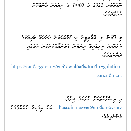
ނޮވެމްބަރ 2022 ގެ 14:00 ގެ ނިޔަލަށް އާންމުކޮށް
ހުޅުވާލަމެވެ.
މި ގޮތުން، މި އޮތޯރިޓީން އިޞްލާޙުކުރަން ހުށަހަޅާ ބައިތަކުގެ
ކަރުދާހެއް ތިރީގައިވާ ލިންކުން ޑައުންލޯޑްކުރެވޭނެ ކަމުގައި
ދަންނަވަމެވެ.
https://cmda.gov.mv/en/downloads/fund-regulation-
amendment
މި އިސްލާޙުތަކަށް ހުށަހަޅާ ޚިޔާލު،
hussain.nazeer@cmda.gov.mv
އަށް އީމެއިލް ކުރެއްވުމަށް
ދެންނެވީމެވެ.