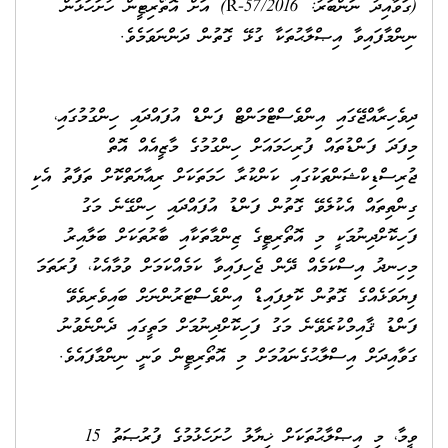
(ގަވާއިދު ނަންބަރު: 2016/R-57) އަށް އޮތޯރިޓީން ހުށަހަޅަން
ނިންމާފައިވާ އިޞްލާޙުތަކާ ގުޅޭ ގޮތުން ދަންނަވަމެވެ.
ދިވެހިރާއްޖޭގައި އިންވެސްޓްމަންޓް ފަންޑް އުފައްދައި ހިންގުމުގައި،
މިފަދަ ފަންޑުތައް ފުރިހަމައަށް ހިންގުމުގެ މާޒީއެއް އޮތް
ޖުރިސްޑިކްޝަންތަކުގައި ކަންކުރާ ހަމަތަކަށް ރިއާޔަތްކޮށް ތަފާތު އެކި
ގިންތިތައް އެކުލެވޭ ގޮތުން ފަންޑު އުފައްދައި ހިންގޭނެ މަގު
ފަހިކޮށްދިނުމަކީ މި އޮތޯރިޓީގެ ޒިންމާތަކާއި ބާރުތަކަށް ބަލާއިރު
މިހިނދު އިސްކަމެއް ދޭން ޖެހިފައިވާ ކަމެއްކަމަށް ވުމާއެކު، ފުރަތަމަ
ފިޔަވަޅެއްގެ ގޮތުން ކޮލިފައިޑް އިންވެސްޓަރުންނަށް ބައިވެރިވެވޭ
ފަންޑު ޤާއިމްކުރެވޭނެ މަގު ފަހިކޮށްދިނުމަށް މަތީގައި ދެންނެވުނު
ގަވާއިދަށް އިސްލާޙުގެނައުމަށް މި އޮތޯރިޓީން ވަނީ ނިންމާފައެވެ.
ވީމާ، މި އިޞްލާޙުތަކަށް ޚިޔާލު ހުށަހެޅުމުގެ ފުރުޞަތު 15