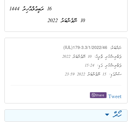
16 ރަބީޢުލްއާޚިރު 1444
10 ނޮވެންބަރު 2022
(IUL)179-3.3/1/2022/46
ނަންބަރު:
ޕަބްލިޝްކުރި ތާރީޚު: 10 ނޮވެންބަރު 2022
ޕަބްލިޝްކުރި ގަޑި: 15:24
ސުންގަޑި: 15 ނޮވެންބަރު 2022 23:59
Tweet
Share
ހޯދާ