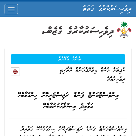
ދިވެހިސަރުކާރުގެ ގެޒެޓް
oggle
ation
ޢާންމު މަޢުލޫމާތު
ކެޕިޓަލް މާކެޓް ޑިވެލޮޕްމަންޓް އޮތޯރިޓީ
ދިވެހިރާއްޖެ
އިންވެސްޓްމަންޓް ފަންޑް ރަޖިސްޓަރީކޮށް ހިންގުމާބެހޭ
ގަވާއިދު އިޞްލާޙުކުރުމާބެހޭ
އިންވެސްޓްމަންޓް ފަންޑް ރަޖިސްޓަރީކޮށް ހިންގުމާބެހޭ ގަވާއިދު