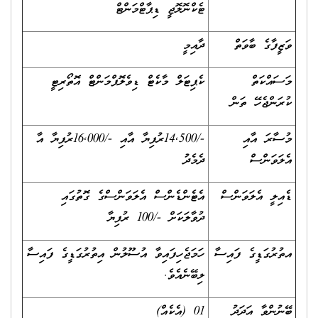
ޓެކްނޮލޮޖީ ޑިޕާޓްމަންޓް
ވަޒީފާގެ ބާވަތް
ދާއިމީ
މަސައްކަތް
ކެޕިޓަލް މާކެޓް ޑިވެލޮޕްމަންޓް އޮތޯރިޓީ
ކުރަންޖެހޭ ތަން
މުސާރަ އާއި
-/14,500ރުފިޔާ އާއި -/16,000ރުފިޔާ އާ
އެލަވަންސް
ދެމެދު
ޑެއިލީ އެލަވަންސް
އެޓެންޑެންސް އެލަވަންސްގެ ގޮތުގައި
ދުވާލަކަށް -/100 ރުފިޔާ
އތުރުގަޑީގެ ފައިސާ
ހަމަޖެހިފައިވާ އުސޫލުން އިތުރުގަޑީގެ ފައިސާ
ލިބޭނެއެވެ.
ބޭނުންވާ އަދަދު
01 (އެކެއް)