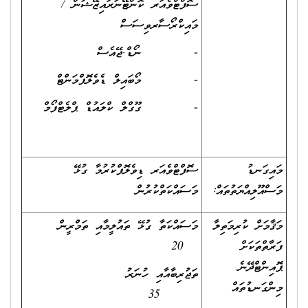
ސޮފްޓްވެއަރ ކޮންޓޭނަރައިޒޭޝަން /
މައިކްރޯސާރވިސަސް
- ނޯޑް.ޖޭއެސް
- މޯބައިލް ޑެވެލޮޕްމަންޓް
- ގޫގްލް ކްލައުޑް ޕްލެޓްފޯމް
މައިގަނޑު
ސޮފްޓްވެއަރ ޑިވެލޮޕްކުރުމާ ގުޅޭ
މަސްއޫލިއްޔަތުތައް:
މަސައްކަތްކުރުން
މަޤާމަށް ކުރިމަތިލާ
މަސައްކަތާ ގުޅޭ ތައުލީމާއި ތަމްރީން
ފަރާތްތަކަށް
20
ޕޮއިންޓްދޭނެ
ތަޖުރިބާއާއި ހުނަރު
މިންގަނޑުތައް
35