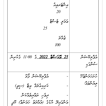
އިންޓަރވިއު
20
ޢަމަލީ ޓެސްޓް
25
ޖުމްލަ
100
އެޕްލިކޭޝަން
25
އޮގަސްޓް 2022
ގެ 11:00 ގެކުރިން
ސުންގަޑި
ހުށަހަޅަންޖެހޭ
- އެޕްލިކޭޝަން ފޯމު
ލިޔުންތައް:
- ކަރިކިއުލަމް ވިޓާ (ސީވީ)
- ދިވެހި ރައްޔިތެއްކަން
އަންގައިދޭ ކާޑުގެ (މުއްދަތު ހަމަނުވާ) ކޮޕީ