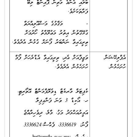
ބަލައި އެންމެ މަތިން ޕޮއިންޓް ލިބޭ
ފަރާތަކަށެވެ.
- މަޤާމުގެ މަސްއޫލިއްޔަތާ
ގުޅޭގޮތުން އިތުރު މަޢުލޫމާތު ހޯދުމަށް
ތިރީގައިވާ ނަންބަރު ފޯނަށް ގުޅުން އެދެމެވެ.
އެޕްލިކޭޝަން
ވަޒީފާއަށް އެދި، ތިރީގައިވާ އެޑްރެހަށް ފޯމް
ހުށަހެޅުން
ހުށަހެޅުން އެދެމެވެ.
ކެޕިޓަލް މާރކެޓް ޑިވެލޮޕްމަންޓް އޮތޯރިޓީ،
ހ. އޯކިޑް 3 ވަނަ ފަންގިފިލާ
އަމީރުއަޙްމަދު މަގު، މާލެ، ދިވެހިރާއްޖެ
ފޯނު: 3336619، ފެކްސް:3336624