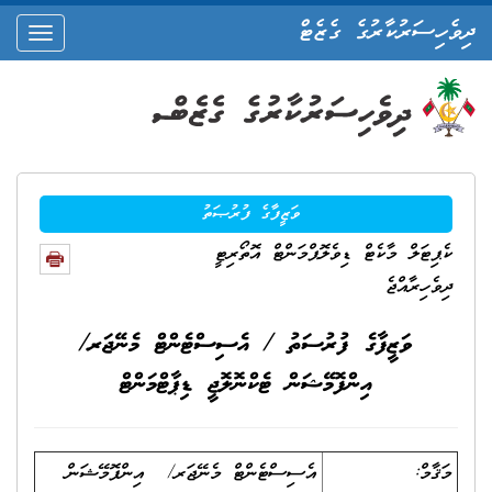
ދިވެހިސަރުކާރުގެ ގެޒެޓް
oggle
ation
ވަޒީފާގެ ފުރުޞަތު
ކެޕިޓަލް މާކެޓް ޑިވެލޮޕްމަންޓް އޮތޯރިޓީ
ދިވެހިރާއްޖެ
ވަޒީފާގެ ފުރުސަތު / އެސިސްޓެންޓް މެނޭޖަރ/
އިންފޮމޭޝަން ޓެކްނޮލޮޖީ ޑިޕާޓްމަންޓް
މަޤާމް:
އެސިސްޓެންޓް މެނޭޖަރ/ އިންފޮމޭޝަން