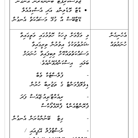
ޖާވާސްކްރިޕްޓް ބޭނުންކުރަން އެނގުން
ޑާޓާ މޮޑެލިންގ އަދި އެސްކިއުއެލް
ޑޭޓާބޭސް އާ ގުޅޭ މަސައްކަތް އެނގުން
އެހެނިހެން
މި މަޤާމަށް މީހަކު ހޮވުމުގައި މަތީގައިވާ
ހުނަރުތައް
ޝަރުޠުތަކުގެ އިތުރުން ތިރީގައިވާ
މަސައްކަތްތައްކޮށް ލިބިފައިވާ ހުނަރަށް
ބަލައި އިސްކަންދެވޭނެއެވެ.
- ފުލްސްޓެކް ވެބް
ޑިވެލޮޕްމަންޓް ގެ ތަޖުރިބާ ހުރުން
- ރިއެކްޓް/ވިއު.ޖޭއެސް ފަދަ
ފްރޮންޓްއެންޑް ފްރޭމްވޯކްސް
- ގިޓް ބޭނުންކުރަން އެނގުން
- ރެސްޓްފުލް އޭޕީއައި /