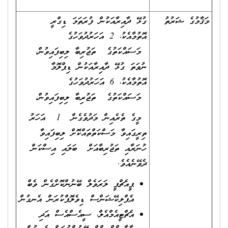
މަޤާމުގެ ޝަރުތު
ގުޅޭ ދާއިރާއަކުން ފުރަތަމަ ޑިގްރީ
އޮތުމާއެކު، 2 އަހަރުދުވަހުގެ
މަސައްކަތުގެ ތަޖުރިބާ ލިބިފައިވުން،
ނުވަތަ ގުޅޭ ދާއިރާއަކުން ޑިޕްލޮމާ
އޮތުމާއެކު، 6 އަހަރުދުވަހުގެ
މަސައްކަތުގެ ތަޖުރިބާ ލިބިފައިވުން،
މީގެ ތެރެއިން މަދުވެގެން 1 އަހަރު
ތިރީގައިވާ މަސްކަތްތައްކޮށް ލިބިފައިވާ
ހުނަރާއި ތަޖުރިބާއަށް ބަލައި އިސްކަން
ދެވޭނެއެވެ.
ޕީއެޗްޕީ ލަރަވެލް ބޭނުންކޮށްގެން ވެބް
އެޕްލިކޭޝަންސް ޑިވެލޮޕްކުރަން އެނގުން
އެޗްޓީއެމްއެލް، ސީއެސްއެސް އަދި