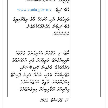
އީމެއިލް:
hr@cmda.gov.mv
ވެބްސައިޓް:
www.cmda.gov.mv
ވަޒީފާއަށް އެދި ހުށަހަޅާ ފޯމް މިއޮތޯރިޓީގެ
ވެބްސައިޓުން ޑައުންލޯޑުކުރެވެން
ހުންނާނެއެވެ.
ނޯޓް: މި މަޤާމަށް އެކަށީގެންވާ ފަރާތެއް
ނުލިބިއްޖެނަމަ ވަޒީފާއަށް އެދި ހުށަހަޅުއްވާ
ފަރާތްތަކުގެ ތެރެއިން ކޮލިފިކޭޝަނާއި
ތަޖުރިބާއަށް ބަލައި، އެންމެ މަތިން ޕޮއިންޓް
ލިބޭފަރާތަކަށް، ވަޒީފާ ހަމަޖެއްސުމުގެ
އިޚްތިޔާރު އޮތޯރިޓީއަށް ލިބިގެންވެއެވެ.
17 އޮގަސްޓް 2022