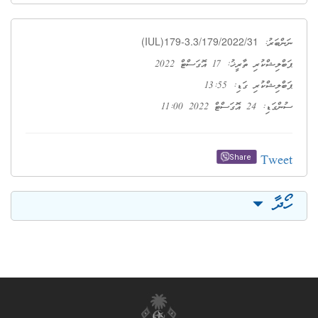
(IUL)179-3.3/179/2022/31
ނަންބަރު:
ޕަބްލިޝްކުރި ތާރީޚު: 17 އޮގަސްޓް 2022
ޕަބްލިޝްކުރި ގަޑި: 13:55
ސުންގަޑި: 24 އޮގަސްޓް 2022 11:00
Tweet
Share
ހޯދާ