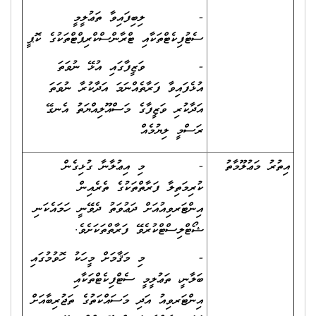
- ލިބިފައިވާ ތަޢުލީމީ
ސެޓުފިކެޓްތަކާއި ޓްރާންސްކްރިޕްޓްތަކުގެ ކޮޕީ
- ވަޒީފާގައި އުޅޭ ނުވަތަ
އުޅެފައިވާ ފަރާތެއްނަމަ އަދާކުރާ ނުވަތަ
އަދާކުރި ވަޒީފާގެ މަސްއޫލިއްޔަތު އެނގޭ
ރަސްމީ ލިޔުމެއް
އިތުރު މަޢުލޫމާތު
- މި އިޢުލާނާ ގުޅިގެން
ކުރިމަތިލާ ފަރާތްތަކުގެ ތެރެއިން
އިންޓަރވިއުއަށް ދަޢުވަތު ދެވޭނީ ހަމައެކަނި
ޝޯޓްލިސްޓްކުރެވޭ ފަރާތްތަކަށެވެ.
- މި މަޤާމަށް މީހަކު ހޮވުމުގައި
ބަލާނީ، ތަޢުލީމީ ސެޓްފިކެޓްތަކާއި
އިންޓަރވިއު އަދި މަސައްކަތުގެ ތަޖުރިބާއަށް