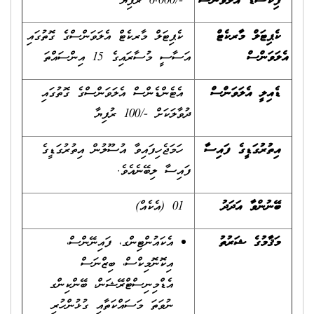
ފިކްސްޑް އެލަވަންސް
-/6,000 ރުފިޔާ
ކެޕިޓަލް މާރކެޓް
ކެޕިޓަލް މާރކެޓް އެލަވަންސްގެ ގޮތުގައި
އެލަވަންސް
އަސާސީ މުސާރައިގެ 15 އިންސައްތަ
ޑެއިލީ އެލަވަންސް
އެޓެންޑެންސް އެލަވަންސްގެ ގޮތުގައި
ދުވާލަކަށް -/100 ރުފިޔާ
އިތުރުގަޑީގެ ފައިސާ
ހަމަޖެހިފައިވާ އުސޫލުން އިތުރުގަޑީގެ
ފައިސާ ލިބޭނެއެވެ.
ބޭނުންވާ އަދަދު
01 (އެކެއް)
މަޤާމުގެ ޝަރުތު
އެކައުންޓިންގ، ފައިނޭންސް،
އިކޮނޮމިކްސް، ބިޒްނަސް
އެޑްމިނިސްޓްރޭޝަން، ބޭންކިންގ‏
ނުވަތަ މަސައްކަތާއި ގުޅުންހުރި