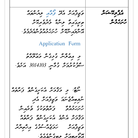
އެޕްލިކޭޝަން
ވަޒީފާއަށް އެދޭ
ފ
މ
އ
ލިޔުންތައް
ހުށަހެޅުން
ތިރީގައިވާ ލިންކް މެދުވެރިކޮށް
އޮންލައިންކޮށް ހުށަހެޅުއްވުންއެދެމެވެ.
Application Form
މި އިޢުލާނާ ގުޅިގެން މަޢުލޫމާތު
ސާފުކުރުމަށް ގުޅާނީ 3014103 އަށެވެ.
ނޯޓް: މި މަޤާމަށް އެކަށީގެންވާ ފަރާތެއް
ނުލިބިއްޖެނަމަ ވަޒީފާއަށް އެދި
ހުށަހަޅުއްވާ ފަރާތްތަކުގެ ތެރެއިން
މަޤާމަށް އެންމެ އެކަށީގެންވާ ފަރާތެއް
ވަޒީފާއަށް ހަމަޖެއްސުމުގެ އިޚްތިޔާރު
އޮތޯރިޓީއަށް ލިބިގެންވެއެވެ.