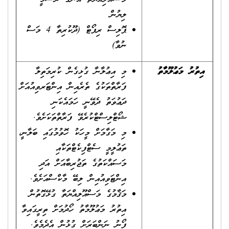
ލިޔުން
ޕޮލިސް ރިޕޯޓް (ދޫކުރިތާ 4 މަސް
ނުވާ)
އިތުރު މަޢުލޫމާތު
މި އިޢުލާނާ ގުޅިގެން ކުރިމަތިލާ
ފަރާތްތަކުގެ ތެރެއިން އިންޓަރވިއުއަށް
ދަޢުވަތު ދެވޭނީ ހަމައެކަނި
ޝޯޓްލިސްޓްކުރެވޭ ފަރާތްތަކަށެވެ.
މި މަގާމަށް މީހަކު ހޮވުމުގައި ބަލާނީ،
ތަޢުލީމީ ސެޓްފިކެޓްތަކާއި
މަސައްކަތުގެ ތަޖުރިބާއަށް އަދި
އިންޓަވިއުއިން ލިބޭ މާކްސްއަށެވެ.
މަޤާމުގެ މަސްއޫލިއްޔަތާ ގުޅޭގޮތުން
އިތުރު މަޢުލޫމާތު ހޯދުމަށް ތިރީގައިވާ
ފޯނު ނަންބަރަށް ގުޅުން އެދެމެވެ.