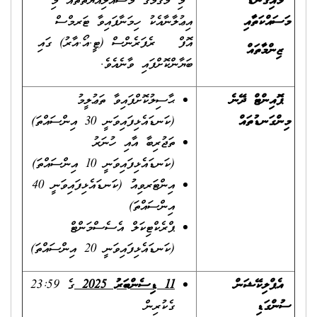
މައިގަނޑު
މި މަޤާމުގެ މަސްއޫލިއްޔަތުތައް މި
މަސައްކަތާއި
އިޢުލާނާއެކު ހިމަނާފައިވާ ޓަރމްސް
އޮފް ރެފަރެންސް (ޓީ.އޯ.އާރު) ގައި
ޒިންމާތައް
ބަޔާންކޮށްފައި ވާނެއެވެ.
ޕޮއިންޓް ދޭނެ
ޙާސިލުކޮށްފައިވާ ތަޢުލީމު
މިންގަނޑުތައް
(ކަނޑައެޅިފައިވަނީ 30 އިންސައްތަ)
ތަޖުރިބާ އާއި ހުނަރު
(ކަނޑައެޅިފައިވަނީ 10 އިންސައްތަ)
އިންޓަރވިއު (ކަނޑައެޅިފައިވަނީ 40
އިންސައްތަ)
ޕްރެކްޓިކަލް އެސެސްމަންޓް
(ކަނޑައެޅިފައިވަނީ 20 އިންސައްތަ)
އެޕްލިކޭޝަން
11 ޑިސެންބަރު
2025
ގެ 23:59
ސުންގަޑި
ގެކުރިން