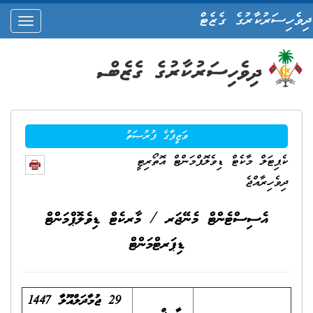
ދިވެހިސަރުކާރުގެ ގެޒެޓް
oggle
ation
ވަޒީފާގެ ފުރުޞަތު
ކެޕިޓަލް މާކެޓް ޑިވެލޮޕްމަންޓް އޮތޯރިޓީ
ދިވެހިރާއްޖެ
އެސިސްޓެންޓް މެނޭޖަރ / މާރކެޓް ޑިވެލޮޕްމަންޓް
ޑިޕަރޓްމަންޓް
29
ޖުމާދަލްއޫލާ 1447