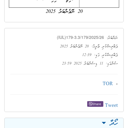
20 ނޮވެންބަރު 2025
(IUL)179-3.3/179/2025/26
ނަންބަރު:
ޕަބްލިޝްކުރި ތާރީޚު: 20 ނޮވެންބަރު 2025
ޕަބްލިޝްކުރި ގަޑި: 12:39
ސުންގަޑި: 11 ޑިސެންބަރު 2025 23:59
TOR
-
Tweet
Share
ހޯދާ