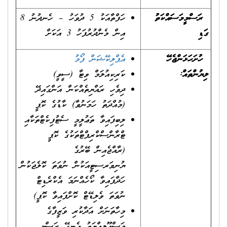
ރަސްމީ
މަސައްކަތު
ހަފްތާއަކު 5 ދުވަހު – ހެނދުނު 8
ގަޑި
އިން މެންދުރުފަހު 3 އަކަށް
ހުށަހަޅަންޖެހޭ
އ
ޕ
ލ
ކ
ޝ
ނ
ް
ފ
މ
ލިޔުންތައް:
ކަރިކިއުލަމް ވިޓާ (ސީވީ)
ދިވެހި ރައްޔިތެއްކަން އަންގައިދޭ
(މުއްދަތު ހަމަނުވާ) ކާޑުގެ ކޮޕީ
ލިބިފައިވާ ތަޢުލީމީ ސެޓުފިކެޓްތަކާއި
ޓްރާންސްކްރިޕްޓްތަކުގެ ކޮޕީ
(ރާއްޖެއިން ބޭރުގެ
ޔުނިވަރސިޓީއަކުން ނުވަތަ ކޮލެޖަކުން
ހަދާފައިވާ ކޯހެއްނަމަ އެކްރެޑިޓް
ނުވަތަ ވެލިޑޭޓް ކޮށްފައިވާ ކޮޕީ)
މިހާތަނަށް އަދާކުރި ވަޒީފާގެ
މަސްއޫލިއްޔަތު އެނގޭ ރަސްމީ