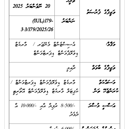
ތާރީޚް
20
ނޮވެންބަރު 2025
ވަޒީފާގެ ފުރުޞަތު
ނަންބަރު
(IUL)179-
3.3/179/2025
/26
މަޤާމް:
އެސިސްޓެންޓް މެނޭޖަރ / މާރކެޓް
ޑިވެލޮޕްމަންޓް ޑިޕަރޓްމަންޓް
ވަޒީފާގެ ބާވަތް
ދާއިމީ
މަސައްކަތް
މާރކެޓް ޑިވެލޮޕްމަންޓް ޑިޕަރޓްމަންޓް /
ކުރަންޖެހޭ ތަން
ކެޕިޓަލް މާރކެޓް ޑިވެލޮޕްމަންޓް އޮތޯރިޓީ
އަސާސީ މުސާރަ
-/8,500 ރުފިޔާ އާއި -/10,000 އާ
ދެމެދު