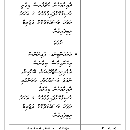
ދާއިރާއަކުން ބެޗްލާރސް ޑިގްރީ
ހާސިލުކޮށްފައިވުމާއެކު 2 އަހަރު
ދުވަހު މަސައްކަތްކޮށް ތަޖުރިބާ
ލިބިފައިވުން.
ނުވަތަ
އެކައުންޓިންގ، ފައިނޭންސް،
އިކޮނޮމިކްސް، ބިޒްނަސް
އެޑްމިނިސްޓްރޭޝަން، ބޭންކިންގ‏
ނުވަތަ މަސައްކަތާއި ގުޅުންހުރި
ދާއިރާއަކުން ޑިޕްލޮމާ
ހާސިލުކޮށްފައިވުމާއެކު 4 އަހަރު
ދުވަހު މަސައްކަތްކޮށް ތަޖުރިބާ
ލިބިފައިވުން.