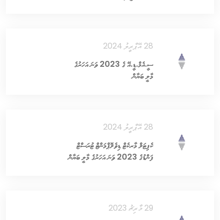
28 އޭޕްރީލު 2024
ސީ.އެމް.ޑީ.އޭ ގެ 2023 ވަނަ އަހަރުގެ
މާލީ ބަޔާން
28 އޭޕްރީލު 2024
ކެޕިޓަލް މާރކެޓް ޑިވެލޮޕްމަންޓް ޓުރަސްޓް
ފަންޑުގެ 2023 ވަނަ އަހަރުގެ މާލީ ބަޔާން
29 މާރިޗު 2023