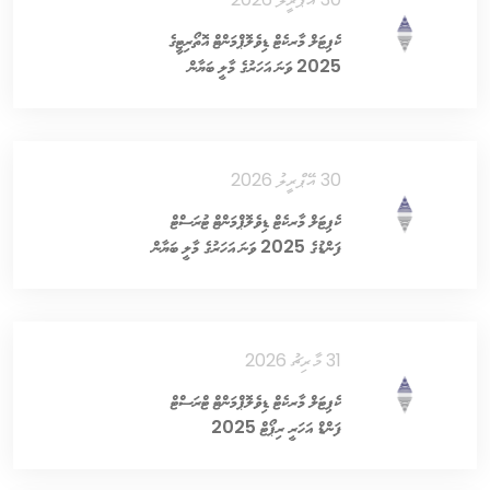
ކެޕިޓަލް މާރކެޓް ޑިވެލޮޕްމަންޓް އޮތޯރިޓީގެ
2025 ވަނަ އަހަރުގެ މާލީ ބަޔާން
30 އޭޕްރީލު 2026
ކެޕިޓަލް މާރކެޓް ޑިވެލޮޕްމަންޓް ޓުރަސްޓް
ފަންޑުގެ 2025 ވަނަ އަހަރުގެ މާލީ ބަޔާން
31 މާރިޗު 2026
ކެޕިޓަލް މާރކެޓް ޑިވެލޮޕްމަންޓް ޓްރަސްޓް
ފަންޑް އަހަރީ ރިޕޯޓް 2025