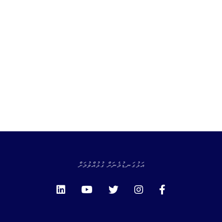
އަޅުގަނޑުމެނަށް ގުޅުއްވުމަށް