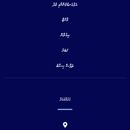
އަޅުގަނޑުމެންނާއި މެދު
މާކެޓް
އިއުލާން
ޚަބަރު
ތަފާސް ހިސާބު
ގުޅުއްވުމަށް