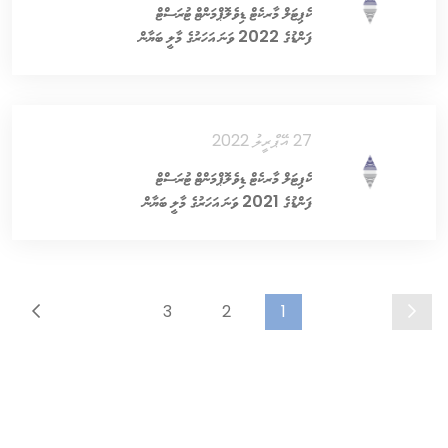
ކެޕިޓަލް މާރކެޓް ޑިވެލޮޕްމަންޓް ޓުރަސްޓް
ފަންޑުގެ 2022 ވަނަ އަހަރުގެ މާލީ ބަޔާން
27 އޭޕްރީލު 2022
ކެޕިޓަލް މާރކެޓް ޑިވެލޮޕްމަންޓް ޓުރަސްޓް
ފަންޑުގެ 2021 ވަނަ އަހަރުގެ މާލީ ބަޔާން
3
2
1