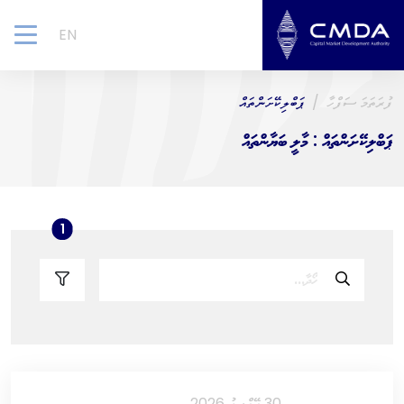
EN
gle
ion
ފުރަތަމަ ސަފްހާ
ޕަބްލިކޭށަންތައް
ޕަބްލިކޭށަންތައް : މާލީ ބަޔާންތައް
ters count
1
30 އޭޕްރީލު 2026