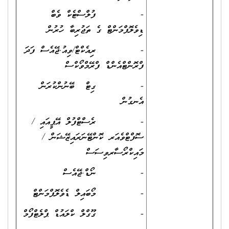
- ފުލްސްޓެކް ވެބް
ޑިވެލޮޕްމަންޓް ގެ ތަޖުރިބާ ހުރުން
- ރިއެކްޓް/ވިއު.ޖޭއެސް ފަދަ
ފްރޮންޓްއެންޑް ފްރޭމްވޯކްސް
- ގިޓް ބޭނުންކުރަން
އެނގުން
- ރެސްޓްފުލް އޭޕީއައި /
ސޮފްޓްވެއަރ ކޮންޓޭނަރައިޒޭޝަން /
މައިކްރޯސާރވިސަސް
- ނޯޑް.ޖޭއެސް
- މޯބައިލް ޑެވެލޮޕްމަންޓް
- ގޫގްލް ކްލައުޑް ޕްލެޓްފޯމް