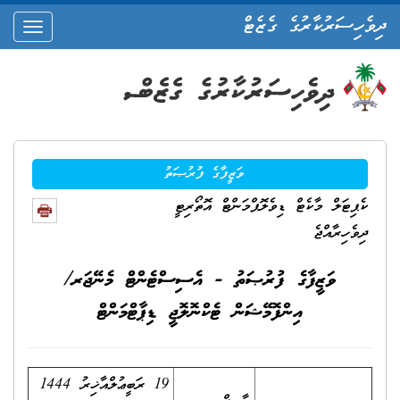
ދިވެހިސަރުކާރުގެ ގެޒެޓް
oggle
ation
ވަޒީފާގެ ފުރުޞަތު
ކެޕިޓަލް މާކެޓް ޑިވެލޮޕްމަންޓް އޮތޯރިޓީ
ދިވެހިރާއްޖެ
ވަޒީފާގެ ފުރުޞަތު - އެސިސްޓެންޓް މެނޭޖަރ/
އިންފޮމޭޝަން ޓެކްނޮލޮޖީ ޑިޕާޓްމަންޓް
19 ރަބީޢުލްއާޚިރު 1444