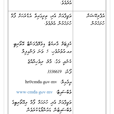
އެދެމެވެ.
އެޕްލިކޭޝަން
ވަޒީފާއަށް އެދި، ތިރީގައިވާ އެޑްރެހަށް ފޯމް
ހުށަހެޅުން
ހުށަހެޅުން އެދެމެވެ.
ކެޕިޓަލް މާރކެޓް ޑިވެލޮޕްމަންޓް އޮތޯރިޓީ،
މއ.އުތުރުވެހި، 5 ވަނަ ފަންގިފިލާ
ކެނެރީ މަގު، މާލެ، ދިވެހިރާއްޖެ
ފޯނު: 3336619
އީމެއިލް:
hr@cmda.gov.mv
ވެބްސައިޓް:
www.cmda.gov.mv
ވަޒީފާއަށް އެދި ހުށަހަޅާ ފޯމް މިއޮތޯރިޓީގެ
ވެބްސައިޓުން ޑައުންލޯޑުކުރެވެން