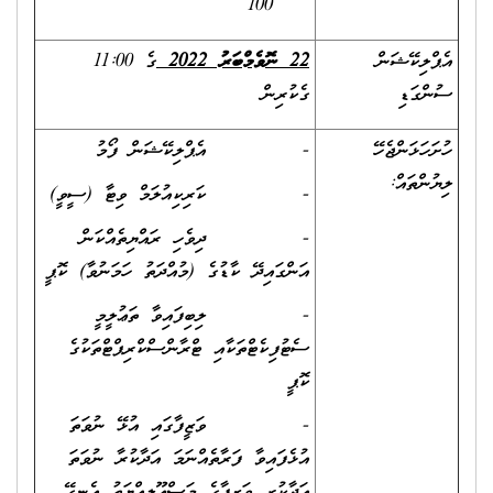
100
އެޕްލިކޭޝަން
22 ނޮވެމްބަރު 2022
ގެ 11:00
ސުންގަޑި
ގެކުރިން
ހުށަހަޅަންޖެހޭ
- އެޕްލިކޭޝަން ފޯމު
ލިޔުންތައް:
- ކަރިކިއުލަމް ވިޓާ (ސީވީ)
- ދިވެހި ރައްޔިތެއްކަން
އަންގައިދޭ ކާޑުގެ (މުއްދަތު ހަމަނުވާ) ކޮޕީ
- ލިބިފައިވާ ތަޢުލީމީ
ސެޓުފިކެޓްތަކާއި ޓްރާންސްކްރިޕްޓްތަކުގެ
ކޮޕީ
- ވަޒީފާގައި އުޅޭ ނުވަތަ
އުޅެފައިވާ ފަރާތެއްނަމަ އަދާކުރާ ނުވަތަ
އަދާކުރި ވަޒީފާގެ މަސްއޫލިއްޔަތު އެނގޭ