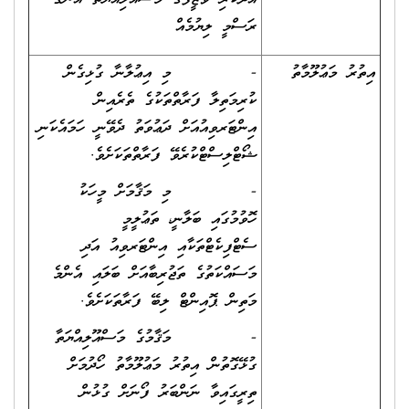
ރަސްމީ ލިޔުމެއް
އިތުރު މަޢުލޫމާތު
- މި އިޢުލާނާ ގުޅިގެން
ކުރިމަތިލާ ފަރާތްތަކުގެ ތެރެއިން
އިންޓަރވިއުއަށް ދަޢުވަތު ދެވޭނީ ހަމައެކަނި
ޝޯޓްލިސްޓްކުރެވޭ ފަރާތްތަކަށެވެ.
- މި މަޤާމަށް މީހަކު
ހޮވުމުގައި ބަލާނީ، ތަޢުލީމީ
ސެޓްފިކެޓްތަކާއި އިންޓަރވިއު އަދި
މަސައްކަތުގެ ތަޖުރިބާއަށް ބަލައި އެންމެ
މަތިން ޕޮއިންޓް ލިބޭ ފަރާތަކަށެވެ.
- މަޤާމުގެ މަސްއޫލިއްޔަތާ
ގުޅޭގޮތުން އިތުރު މަޢުލޫމާތު ހޯދުމަށް
ތިރީގައިވާ ނަންބަރު ފޯނަށް ގުޅުން