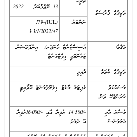
ތާރީޚް
13 ނޮވެމްބަރު 2022
ވަޒީފާގެ ފުރުސަތު
ނަންބަރު
(IUL)179-
3.3/1/2022/47
މަޤާމް:
އެސިސްޓެންޓް މެނޭޖަރ/ އިންފޮމޭޝަން
ޓެކްނޮލޮޖީ ޑިޕާޓްމަންޓް
ވަޒީފާގެ ބާވަތް
ދާއިމީ
މަސައްކަތް
ކެޕިޓަލް މާކެޓް ޑިވެލޮޕްމަންޓް އޮތޯރިޓީ
ކުރަންޖެހޭ ތަން
މުސާރަ އާއި
-/14,500 ރުފިޔާ އާއި -/16,000ރުފިޔާ
އެލަވަންސް
އާ ދެމެދު