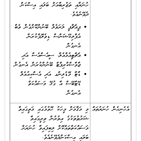
ހުނަރާއި ތަޖުރިބާއަށް ބަލައި އިސްކަން
ދެވޭނެއެވެ.
ޕީއެޗްޕީ ލަރަވެލް ބޭނުންކޮށްގެން ވެބް
އެޕްލިކޭޝަންސް ޑިވެލޮޕްކުރަން
އެނގުން
އެޗްޓީއެމްއެލް، ސީއެސްއެސް އަދި
ޖާވާސްކްރިޕްޓް ބޭނުންކުރަން އެނގުން
ޑާޓާ މޮޑެލިންގ އަދި އެސްކިއުއެލް
ޑޭޓާބޭސް އާ ގުޅޭ މަސައްކަތް
އެނގުން
އެހެނިހެން ހުނަރުތައް
މި މަޤާމަށް މީހަކު ހޮވުމުގައި މަތީގައިވާ
ޝަރުޠުތަކުގެ އިތުރުން ތިރީގައިވާ
މަސައްކަތްތައްކޮށް ލިބިފައިވާ ހުނަރަށް
ބަލައި އިސްކަންދެވޭނެއެވެ.