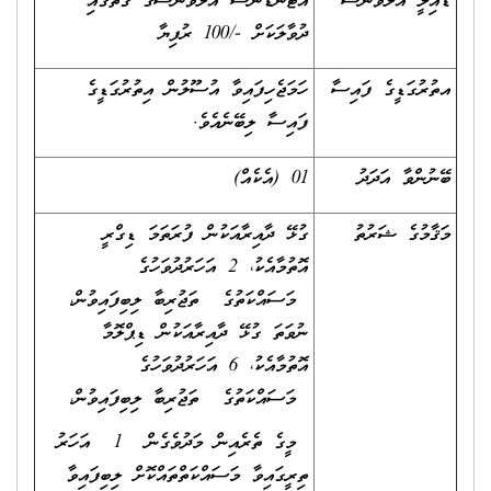
ޑެއިލީ އެލަވަންސް
އެޓެންޑެންސް އެލަވަންސްގެ ގޮތުގައި
ދުވާލަކަށް -/100 ރުފިޔާ
އތުރުގަޑީގެ ފައިސާ
ހަމަޖެހިފައިވާ އުސޫލުން އިތުރުގަޑީގެ
ފައިސާ ލިބޭނެއެވެ.
ބޭނުންވާ އަދަދު
01 (އެކެއް)
މަޤާމުގެ ޝަރުތު
ގުޅޭ ދާއިރާއަކުން ފުރަތަމަ ޑިގްރީ
އޮތުމާއެކު، 2 އަހަރުދުވަހުގެ
މަސައްކަތުގެ ތަޖުރިބާ ލިބިފައިވުން،
ނުވަތަ ގުޅޭ ދާއިރާއަކުން ޑިޕްލޮމާ
އޮތުމާއެކު، 6 އަހަރުދުވަހުގެ
މަސައްކަތުގެ ތަޖުރިބާ ލިބިފައިވުން،
މީގެ ތެރެއިން މަދުވެގެން 1 އަހަރު
ތިރީގައިވާ މަސައްކަތްތައްކޮށް ލިބިފައިވާ