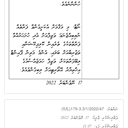
ހުންނާނެއެވެ.
ނޯޓް: މި މަޤާމަށް އެކަށީގެންވާ ފަރާތެއް
ނުލިބިއްޖެނަމަ ވަޒީފާއަށް އެދި ހުށަހަޅުއްވާ
ފަރާތްތަކުގެ ތެރެއިން ކޮލިފިކޭޝަނާއި
ތަޖުރިބާއަށް ބަލައި، އެންމެ މަތިން ޕޮއިންޓް
ލިބޭފަރާތަކަށް، ވަޒީފާ ހަމަޖެއްސުމުގެ
އިޚްތިޔާރު އޮތޯރިޓީއަށް ލިބިގެންވެއެވެ.
17 ނޮވެންބަރު 2022
(IUL)179-3.3/1/2022/47
ނަންބަރު:
ޕަބްލިޝްކުރި ތާރީޚު: 17 ނޮވެންބަރު 2022
ޕަބްލިޝްކުރި ގަޑި: 11:37