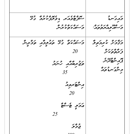
މައިގަނޑު
ސޮފްޓްވެއަރ ޑިވެލޮޕްކުރުމާ ގުޅޭ
މަސްއޫލިއްޔަތުތައް:
މަސައްކަތްކުރުން
މަޤާމަށް ކުރިމަތިލާ
މަސައްކަތާ ގުޅޭ ތައުލީމާއި ތަމްރީން
ފަރާތްތަކަށް
20
ޕޮއިންޓްދޭނެ
ތަޖުރިބާއާއި ހުނަރު
މިންގަނޑުތައް
35
އިންޓަރވިއު
20
ޢަމަލީ ޓެސްޓް
25
ޖުމްލަ