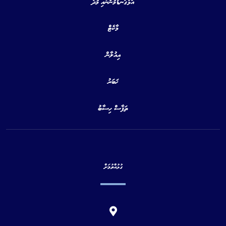
އަޅުގަނޑުމެންނާއި މެދު
މާކެޓް
އިއުލާން
ޚަބަރު
ތަފާސް ހިސާބު
ގުޅުއްވުމަށް