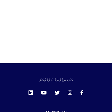
އަޅުގަނޑުމެނަށް ގުޅުއްވުމަށް