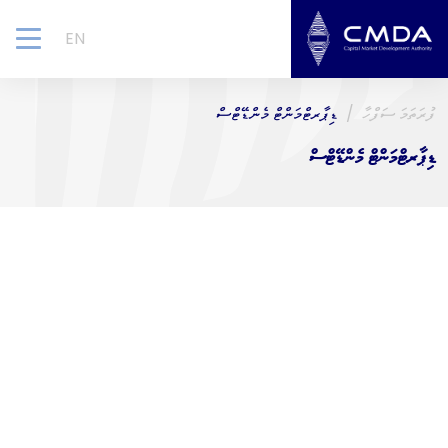
EN
gle
ion
ފުރަތަމަ ސަފްހާ
ޑިޕާރޓްމަންޓް މެންޑޭޓްސް
ޑިޕާރޓްމަންޓް މެންޑޭޓްސް