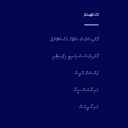
އެކްސްޓަރނަލް
މޯލްޑިސްވްސް ސްޓޮކް އެކްސްޗޭންޖް
މޯލްޑިވްސް ސެކިއުރިޓީ ޑިޕޮސިޓޮރީ
ޕެންޝަން އޮފީސް
އައި.އޯ.އެސް.ސީ.އޯ
އައި.އޯ.ޕީ.އެސް