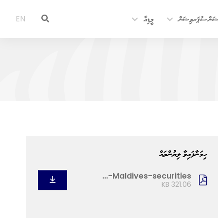
ޝަން ސުޕަރވިޝަން
މީޑިއާ
EN
ހިމަނާފައިވާ ލިޔުންތައް
Maldives-securities-...
321.06 KB