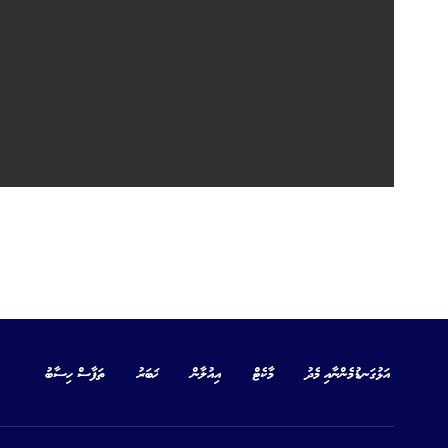
އަޅުގަނޑުމެންނާއި މެދު
މާކެޓް
އިއުލާން
ޚަބަރު
ތަފާސް ހިސާބު