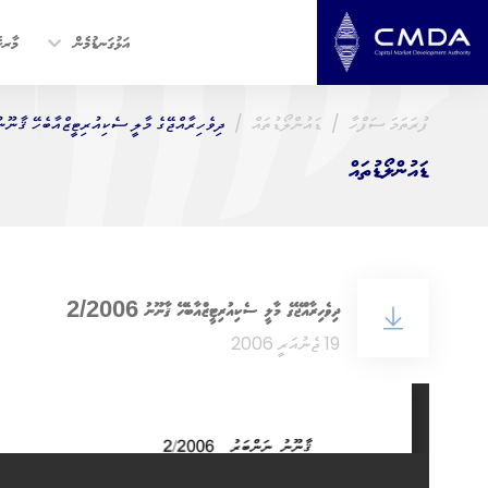
އަޅުގަނޑުމެން
މާރކެ
ފުރަތަމަ ސަފްހާ
ޑައުންލޯޑުތައް
ދިވެހިރާއްޖޭގެ މާލީ ސެކިއުރިޓީޒްއާބެހޭ ޤާނޫނު 2006
ޑައުންލޯޑުތައް
ދިވެހިރާއްޖޭގެ މާލީ ސެކިއުރިޓީޒްއާބެހޭ ޤާނޫނު 2/2006
19 ޖެނުއަރީ 2006