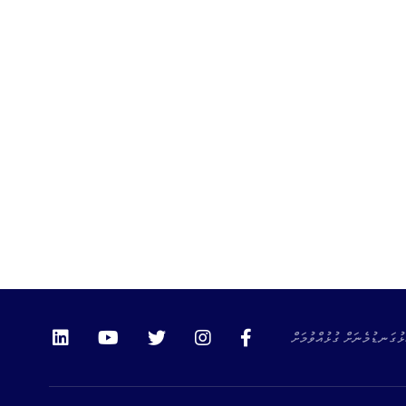
ޅުގަނޑުމެނަށް ގުޅުއްވުމަށް