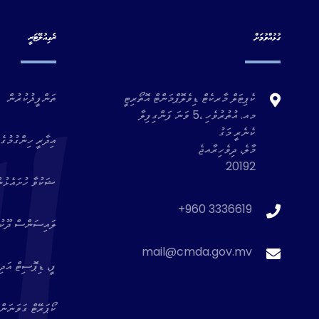
ގުޅުއްވުމަށް
ރެގިއުލޭޓަރީ
ކެޕިޓަލް މާރކެޓް ޑިވެލޮޕްމަންޓް އޮތޯރިޓީ
ތަންފީޛުކުރުން
މއ. އުތުރުވެހި ،5 ވަނަ ފަންގިފިލާ
ކެނެރީ މަގު
އިދާރީ ހިންގުމުގެ 
މާލެ، ދިވެހިރާއޖެ
20192
ޝަކުވާ ހުށައެޅުނ
+960 3336619
ލައިސަންސް ދޫކުރެ
mail@cmda.gov.mv
ފީ، ޑިޕޮސިޓް އަދި 
ކޯޕަރޭޓް ގަވަނަން