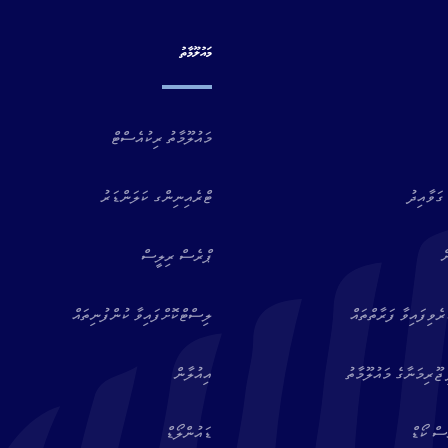
މައުލޫމާތު
މައުލޫމާތު ރިކުއެސްޓް
ގަވާއިދު
ޓްރެއިނިންގ ކަލަންޑަރު
ް
ޕްރެސް ރިލީސް
ވިފައިވާ ފަރާތްތައް
ލިސްޓްކޮށްފައިވާ ކުންފުނިތައް
ޖޫރިމަނާގެ މައުލޫމާތު
އިއުލާން
ސް ކޯޑް
ޑައުންލޯޑް