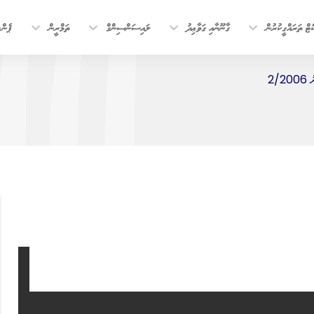
ޓް ތަރައްގީކުރުން
ގާނޫނާއި ގަވާޢިދު
ލައިސަންސިންގް
ތަމްރީން
ޕެން
2/