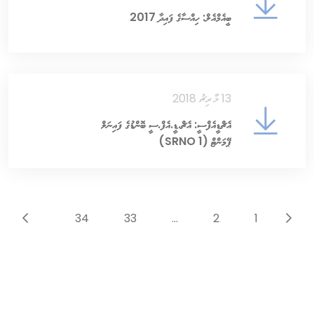
ބީއެމްއެލް: ހިއްސާގެ ފައިދާ 2017
13 މާރިޗު 2018
އެޗްޑީއެފްސީ: އެޗް.ޑީ.އެފް.ސީ ބޮންޑުގެ ފައިނަލް
ޕޭމަންޓް (SRNO 1)
35
34
33
...
2
1