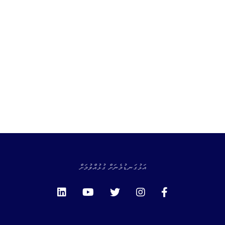
އަޅުގަނޑުމެނަށް ގުޅުއްވުމަށް