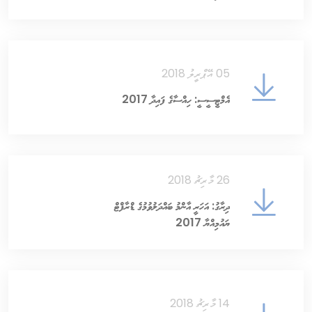
05 އޭޕްރީލު 2018
އެމްޓީސީސީ: ހިއްސާގެ ފައިދާ 2017
26 މާރިޗު 2018
ދިރާގު: އަހަރީ އާންމު ބައްދަލުވުމުގެ ޑްރާފްޓް
ޔައުމިއްޔާ 2017
14 މާރިޗު 2018