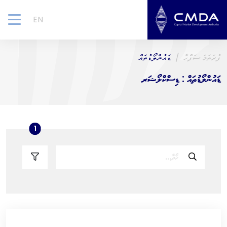
EN
gle
ion
ފުރަތަމަ ސަފްހާ
ޑައުންލޯޑުތައް
ޑައުންލޯޑުތައް : ޑިސްކްލޯޝަރ
ters count
1