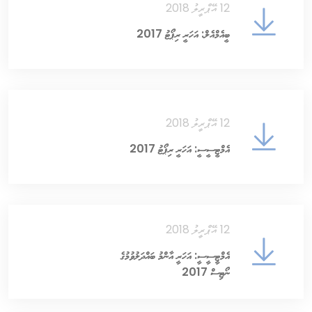
12 އޭޕްރީލު 2018
ބީއެމްއެލް: އަހަރީ ރިޕޯޓު 2017
12 އޭޕްރީލު 2018
އެމްޓީސީސީ: އަހަރީ ރިޕޯޓު 2017
12 އޭޕްރީލު 2018
އެމްޓީސީސީ: އަހަރީ އާންމު ބައްދަލުވުމުގެ
ނޯޓިސް 2017