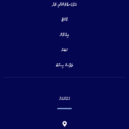
އަޅުގަނޑުމެންނާއި މެދު
މާކެޓް
އިއުލާން
ޚަބަރު
ތަފާސް ހިސާބު
ގުޅުއްވުމަށް