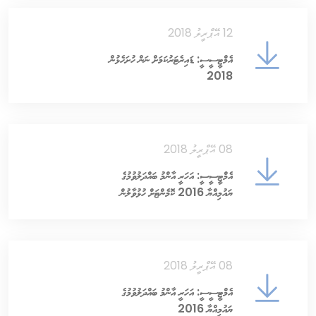
12 އޭޕްރީލު 2018
އެމްޓީސީސީ: ޑައިރެޓަރުކަމަށް ނަން ހުށަހެޅުން
2018
08 އޭޕްރީލު 2018
އެމްޓީސީސީ: އަހަރީ އާންމު ބައްދަލުވުމުގެ
ޔައުމިއްޔާ 2016 ކޮމެންޓަށް ހުޅުވާލުން
08 އޭޕްރީލު 2018
އެމްޓީސީސީ: އަހަރީ އާންމު ބައްދަލުވުމުގެ
ޔައުމިއްޔާ 2016