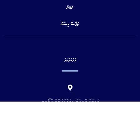
ޚަބަރު
ތަފާސް ހިސާބު
ގުޅުއްވުމަށް
ކެޕިޓަލް މާރކެޓް ޑިވެލޮޕްމަންޓް އޮތޯރިޓީ
މއ. އުތުރުވެހި ،5 ވަނަ ފަންގިފިލާ
ކެނެރީ މަގު
މާލެ، ދިވެހިރާއޖެ
20192