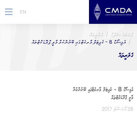
EN
gle
ion
ފުރަތަމަ ސަފްހާ
ގެލެރީތައް
އެޕިސޯޑް 8 - ކެޕިޓަލް މާރކެޓްގައި ބޭނުންކުރާ މާލީ ޕްރޮޑަކްޓްތައް
ގެލެރީތައް
އެޕިސޯޑް 8 - ކެޕިޓަލް މާރކެޓްގައި ބޭނުންކުރާ
މާލީ ޕްރޮޑަކްޓްތައް
28 އޯގަސްޓު 2017