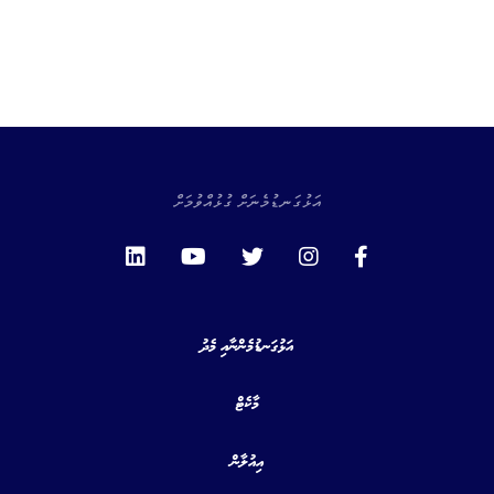
އަޅުގަނޑުމެނަށް ގުޅުއްވުމަށް
އަޅުގަނޑުމެންނާއި މެދު
މާކެޓް
އިއުލާން