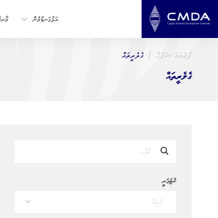
އަޅުގަނޑުމެން
މާރކެ
ފުރަތަމަ ސަފްހާ
ގެލެރީތައް
ގެލެރީތައް
ކެޓަގަރީ
ހުރިހާ