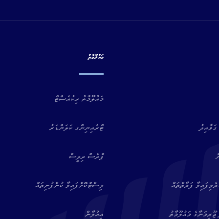
މައުލޫމާތު
މައުލޫމާތު ރިކުއެސްޓް
ގަވާއިދު
ޓްރެއިނިންގ ކަލަންޑަރު
ް
ޕްރެސް ރިލީސް
ވިފައިވާ ފަރާތްތައް
ލިސްޓްކޮށްފައިވާ ކުންފުނިތައް
ޖޫރިމަނާގެ މައުލޫމާތު
އިއުލާން