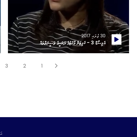
30 ޖުލައި 2017
އެޕިސޯޑް 3 - ކެޕިޓަލް މާކެޓުގެ ދަރަނީގެ ވަސީލަތްތައް
3
2
1
އަ