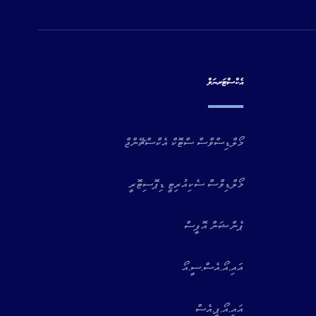
އެކްސްޓަރނަލް
މޯލްޑިސްވްސް ސްޓޮކް އެކްސްޗޭންޖް
މޯލްޑިވްސް ސެކިއުރިޓީ ޑިޕޮސިޓޮރީ
ޕެންޝަން އޮފީސް
އައި.އޯ.އެސް.ސީ.އޯ
އައި.އޯ.ޕީ.އެސް