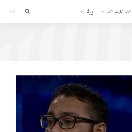
ޝަން ސުޕަރވިޝަން
މީޑިއާ
EN