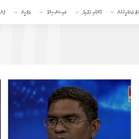
ޓް ތަރައްގީކުރުން
ގާނޫނާއި ގަވާޢިދު
ލައިސަންސިންގް
ތަމްރީން
ޕެން