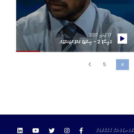
17 ޖުލައި 2017
އެޕިސޯޑް 2 - ލިސްޓަޑް ކުންފުންޏަކަށްވުން
5
4
ޅުގަނޑުމެނަށް ގުޅުއްވުމަށް