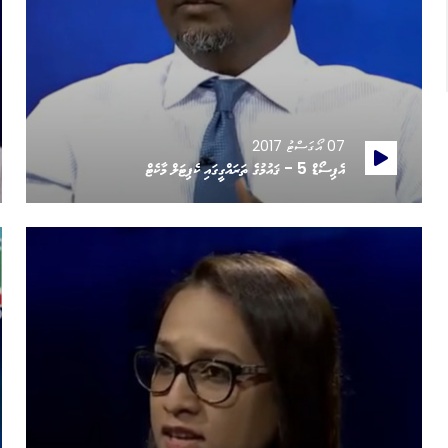
07 އޯގަސްޓު 2017
އެޕިސޯޑް 5 - ޤައުމުގެ ތަރައްގީގައި ކެޕިޓަލް މާކެޓް