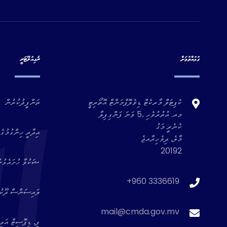
ގުޅުއްވުމަށް
ރެގިއުލޭޓަރީ
ކެޕިޓަލް މާރކެޓް ޑިވެލޮޕްމަންޓް އޮތޯރިޓީ
ތަންފީޛުކުރުން
މއ. އުތުރުވެހި ،5 ވަނަ ފަންގިފިލާ
ކެނެރީ މަގު
އިދާރީ ހިންގުމުގެ 
މާލެ، ދިވެހިރާއޖެ
20192
ޝަކުވާ ހުށައެޅުނ
+960 3336619
ލައިސަންސް ދޫކުރެ
mail@cmda.gov.mv
ފީ، ޑިޕޮސިޓް އަދި 