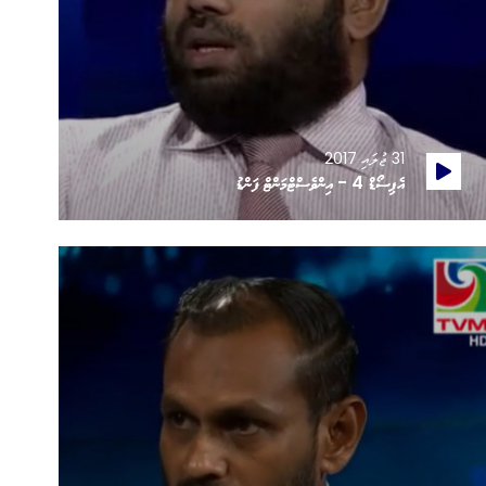
31 ޖުލައި 2017
އެޕިސޯޑް 4 - އިންވެސްޓްމަންޓް ފަންޑު