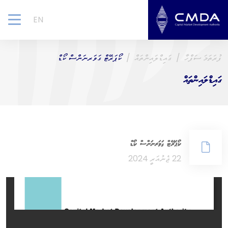
EN
gle
ion
ފުރަތަމަ ސަފްހާ
ގައިޑްލައިންތައް
ކޯޕަރޭޓް ގަވަރނަންސް ކޯޑް
ގައިޑްލައިންތައް
ކޯޕަރޭޓް ގަވަރނަންސް ކޯޑް
22 ޖެނުއަރީ 2024