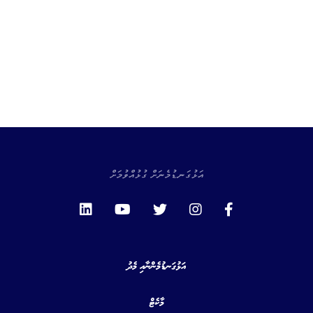
އަޅުގަނޑުމެނަށް ގުޅުއްވުމަށް
އަޅުގަނޑުމެންނާއި މެދު
މާކެޓް