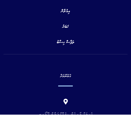
އިއުލާން
ޚަބަރު
ތަފާސް ހިސާބު
ގުޅުއްވުމަށް
ކެޕިޓަލް މާރކެޓް ޑިވެލޮޕްމަންޓް އޮތޯރިޓީ
މއ. އުތުރުވެހި ،5 ވަނަ ފަންގިފިލާ
ކެނެރީ މަގު