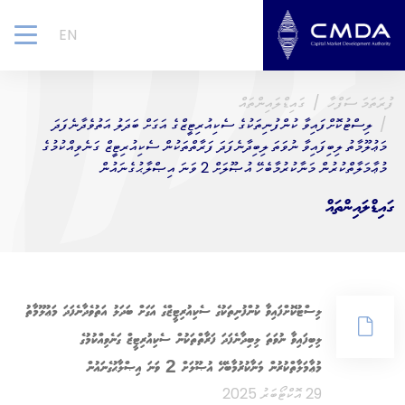
EN
gle
ion
ފުރަތަމަ ސަފްހާ
ގައިޑްލައިންތައް
ލިސްޓުކޮށްފައިވާ ކުންފުނިތަކުގެ ސެކިއުރިޓީޒްގެ އަގަށް ބަދަލު އަތުވެދާނެފަދަ
މަޢުލޫމާތު ލިބިފައިވާ ނުވަތަ ލިބިދާނެފަދަ ފަރާތްތަކުން ސެކިއުރިޓީޒް ގަނެވިއްކުމުގެ
މުޢާމަލާތްކުރުން މަނާކުރުމާބެހޭ އުޞޫލަށް 2 ވަނަ އިޞްލާޙުގެނައުން
ގައިޑްލައިންތައް
ލިސްޓުކޮށްފައިވާ ކުންފުނިތަކުގެ ސެކިއުރިޓީޒްގެ އަގަށް ބަދަލު އަތުވެދާނެފަދަ މަޢުލޫމާތު
ލިބިފައިވާ ނުވަތަ ލިބިދާނެފަދަ ފަރާތްތަކުން ސެކިއުރިޓީޒް ގަނެވިއްކުމުގެ
މުޢާމަލާތްކުރުން މަނާކުރުމާބެހޭ އުޞޫލަށް 2 ވަނަ އިޞްލާޙުގެނައުން
29 އޮކްޓޯބަރު 2025