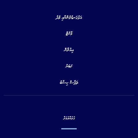
އަޅުގަނޑުމެންނާއި މެދު
މާކެޓް
އިއުލާން
ޚަބަރު
ތަފާސް ހިސާބު
ގުޅުއްވުމަށް