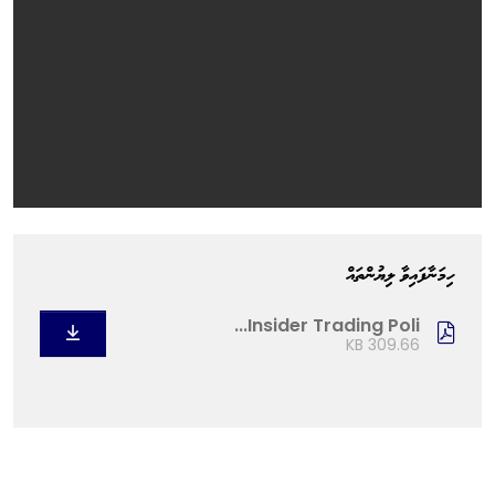
ހިމަނާފައިވާ ލިޔުންތައް
Insider Trading Poli...
309.66 KB