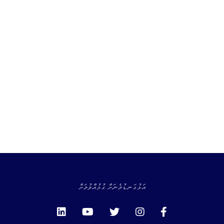
އަޅުގަނޑުމެނަށް ގުޅުއްވުމަށް