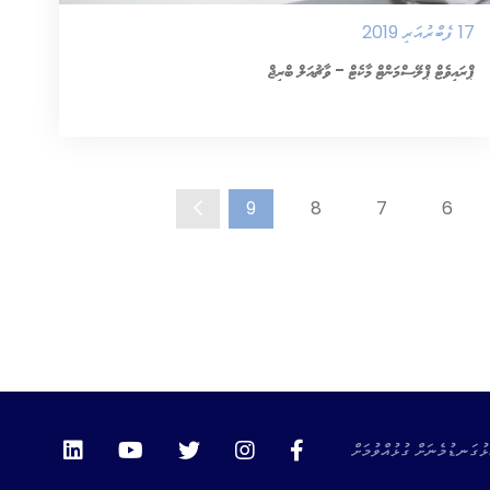
17 ފެބްރުއަރީ 2019
ޕްރައިވެޓް ޕްލޭސްމަންޓް މާކެޓް - ވާޗުއަލް ބްރިޖް
އިތުރަށް ވިދާޅުވޭ
9
8
7
6
ޅުގަނޑުމެނަށް ގުޅުއްވުމަށް