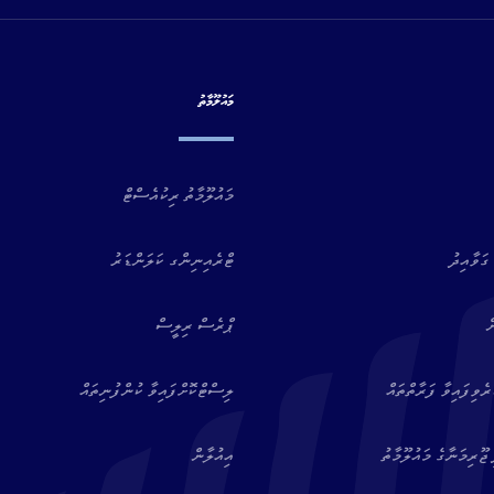
މައުލޫމާތު
މައުލޫމާތު ރިކުއެސްޓް
ގަވާއިދު
ޓްރެއިނިންގ ކަލަންޑަރު
ް
ޕްރެސް ރިލީސް
ވިފައިވާ ފަރާތްތައް
ލިސްޓްކޮށްފައިވާ ކުންފުނިތައް
ޖޫރިމަނާގެ މައުލޫމާތު
އިއުލާން