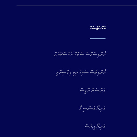
އެކްސްޓަރނަލް
މޯލްޑިސްވްސް ސްޓޮކް އެކްސްޗޭންޖް
މޯލްޑިވްސް ސެކިއުރިޓީ ޑިޕޮސިޓޮރީ
ޕެންޝަން އޮފީސް
އައި.އޯ.އެސް.ސީ.އޯ
އައި.އޯ.ޕީ.އެސް