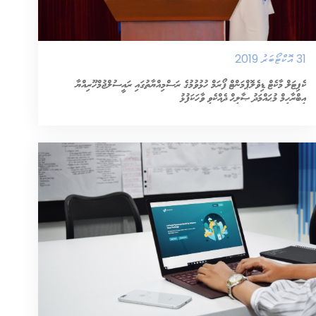
31 އޮކްޓޯބަރު 2019
ކެޕިޓަލް މާކެޓް ޑިވެލޮޕްމަންޓް ފޯރަމް ހުޅުވުމުގެ ރަސްމިއްޔާތުގައި ރައީސުލްޖުމްހޫރިއްޔާ
އިބްރާހީމް މުޙައްމަދު ޞާލިޙް ދެއްކެވި ވާހަކަފުޅު
އިތުރަށް ވިދާޅުވޭ