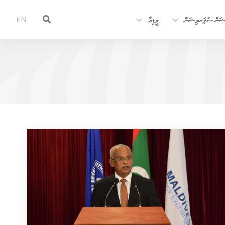
ޝަން ސުޕަރވިޝަން
މީޑިއާ
EN