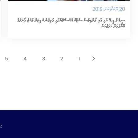
20 އޮކްޓޯބަރު 2019
ސީ.އެމް.ޑީ.އޭ އާއި އާއި މޯލްޑިވްސް ސްޓޮކް އެކެސްޗޭންޖާއި ގުޅިގެން ކެޕިޓަލް މާކެޓް ފޯރަމެއް
ބޭއްވުމަށް ހަމަޖެހުން
އިތުރަށް ވިދާޅުވޭ
5
4
3
2
1
އަ