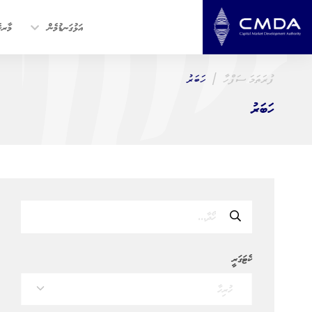
އަޅުގަނޑުމެން
މާރކެ
ފުރަތަމަ ސަފްހާ
ހަބަރު
ހަބަރު
ކެޓަގަރީ
ހުރިހާ