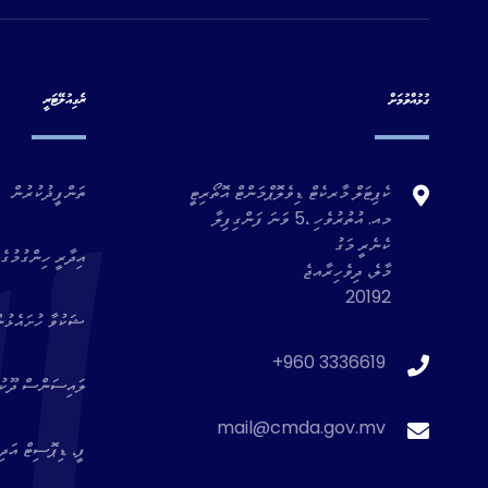
ގުޅުއްވުމަށް
ރެގިއުލޭޓަރީ
ކެޕިޓަލް މާރކެޓް ޑިވެލޮޕްމަންޓް އޮތޯރިޓީ
ތަންފީޛުކުރުން
މއ. އުތުރުވެހި ،5 ވަނަ ފަންގިފިލާ
ކެނެރީ މަގު
އިދާރީ ހިންގުމުގެ 
މާލެ، ދިވެހިރާއޖެ
20192
ޝަކުވާ ހުށައެޅުނ
+960 3336619
ލައިސަންސް ދޫކުރެ
mail@cmda.gov.mv
ފީ، ޑިޕޮސިޓް އަދި 