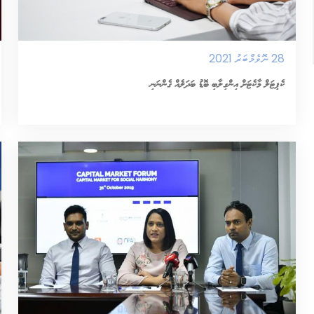
28 ނޮވެމްބަރު 2021
ކެޕިޓަލް މާކެޓަށް އިންގިލާބީ ބޮޑު ބަދަލެއް ގެންނަނީ
އިތުރަށް ވިދާޅުވޭ