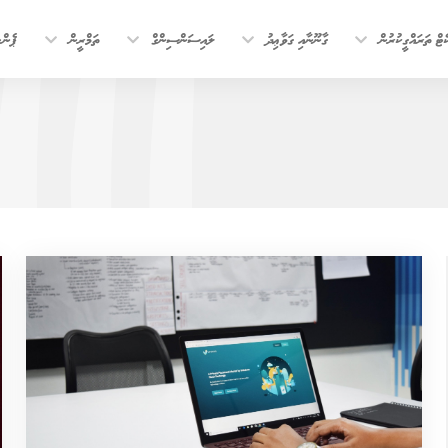
ޓް ތަރައްގީކުރުން
ގާނޫނާއި ގަވާޢިދު
ލައިސަންސިންގް
ތަމްރީން
ޕެން