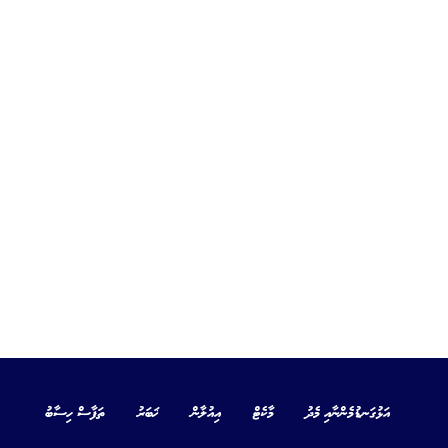
އަޅުގަނޑުމެންނާއި މެދު
މާކެޓް
އިއުލާން
ޚަބަރު
ތަފާސް ހިސާބު