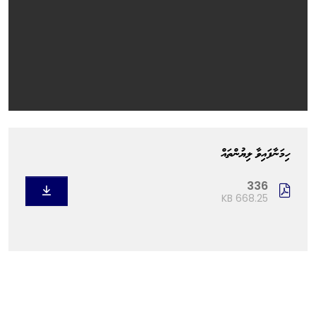
ހިމަނާފައިވާ ލިޔުންތައް
336
668.25 KB