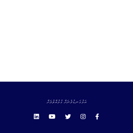
އަޅުގަނޑުމެނަށް ގުޅުއްވުމަށް