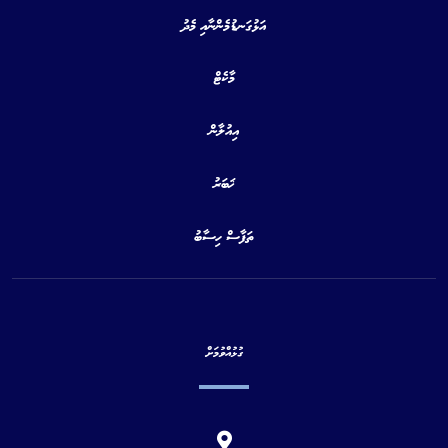
އަޅުގަނޑުމެންނާއި މެދު
މާކެޓް
އިއުލާން
ޚަބަރު
ތަފާސް ހިސާބު
ގުޅުއްވުމަށް