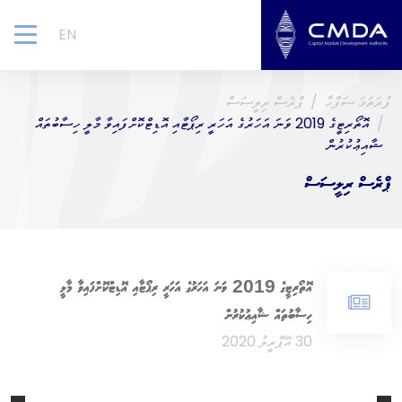
EN
gle
ion
ފުރަތަމަ ސަފްހާ
ޕްރެސް ރިލީސަސް
އޮތޯރިޓީގެ 2019 ވަނަ އަހަރުގެ އަހަރީ ރިޕޯޓާއި އޮޑިޓްކޮށްފައިވާ މާލީ ހިސާބުތައް
ޝާއިޢުކުރުން
ޕްރެސް ރިލީސަސް
އޮތޯރިޓީގެ 2019 ވަނަ އަހަރުގެ އަހަރީ ރިޕޯޓާއި އޮޑިޓްކޮށްފައިވާ މާލީ
ހިސާބުތައް ޝާއިޢުކުރުން
30 އޭޕްރީލު 2020