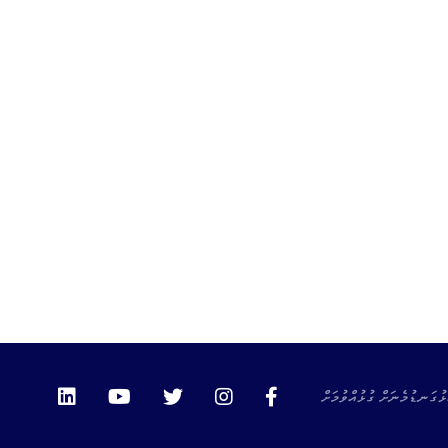
ޅުގަނޑުމެނަށް ގުޅުއްވުމަށް