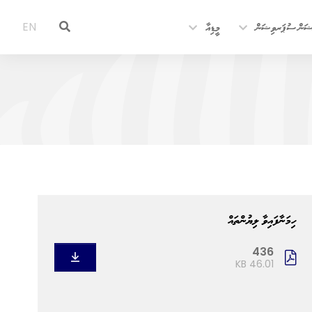
ޝަން ސުޕަރވިޝަން
މީޑިއާ
EN
ހިމަނާފައިވާ ލިޔުންތައް
436
46.01 KB