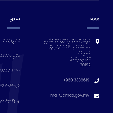
ގުޅުއްވުމަށް
ރެގިއުލޭޓަރީ
ކެޕިޓަލް މާރކެޓް ޑިވެލޮޕްމަންޓް އޮތޯރިޓީ
ތަންފީޛުކުރުން
މއ. އުތުރުވެހި ،5 ވަނަ ފަންގިފިލާ
ކެނެރީ މަގު
އިދާރީ ހިންގުމުގެ 
މާލެ، ދިވެހިރާއޖެ
20192
ޝަކުވާ ހުށައެޅުނ
+960 3336619
ލައިސަންސް ދޫކުރެ
mail@cmda.gov.mv
ފީ، ޑިޕޮސިޓް އަދި 