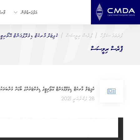
އަޅުގަނޑުމެން
މާރކެ
ފުރަތަމަ ސަފްހާ
ޕްރެސް ރިލީސަސް
ކެޕިޓަލް މާރކެޓް ޑިވެލޮޕްމަންޓް އޮތޯރިޓީގ
ޕްރެސް ރިލީސަސް
ކެޕިޓަލް މާރކެޓް ޑިވެލޮޕްމަންޓް އޮތޯރިޓީގެ ޑިރެކްޓަރުންގެ ބޯޑަށް މެންބަރަކު
28 ފެބްރުއަރީ 2021