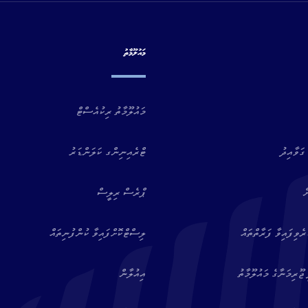
މައުލޫމާތު
މައުލޫމާތު ރިކުއެސްޓް
ގަވާއިދު
ޓްރެއިނިންގ ކަލަންޑަރު
ް
ޕްރެސް ރިލީސް
ވިފައިވާ ފަރާތްތައް
ލިސްޓްކޮށްފައިވާ ކުންފުނިތައް
ޖޫރިމަނާގެ މައުލޫމާތު
އިއުލާން