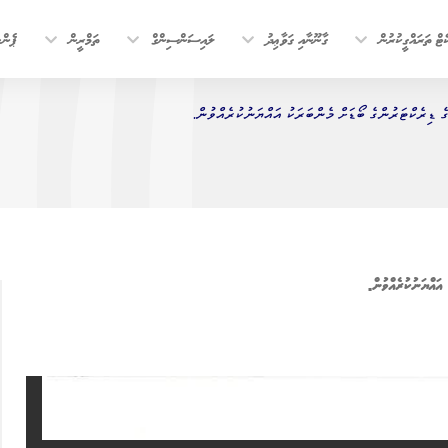
ޓް ތަރައްގީކުރުން
ގާނޫނާއި ގަވާޢިދު
ލައިސަންސިންގް
ތަމްރީން
ޕެން
ެ ޑިރެކްޓަރުންގެ ބޯޑަށް މެންބަރަކު އައްޔަނުކުރެއްވުން.
 އައްޔަނުކުރެއްވުން.