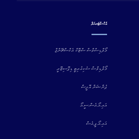
އެކްސްޓަރނަލް
މޯލްޑިސްވްސް ސްޓޮކް އެކްސްޗޭންޖް
މޯލްޑިވްސް ސެކިއުރިޓީ ޑިޕޮސިޓޮރީ
ޕެންޝަން އޮފީސް
އައި.އޯ.އެސް.ސީ.އޯ
އައި.އޯ.ޕީ.އެސް