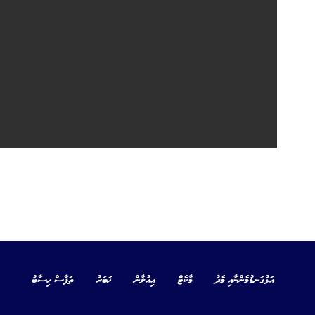
އަޅުގަނޑުމެންނާއި މެދު
މާކެޓް
އިއުލާން
ޚަބަރު
ތަފާސް ހިސާބު