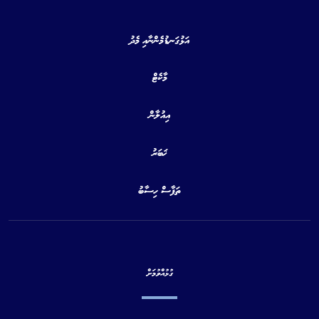
އަޅުގަނޑުމެންނާއި މެދު
މާކެޓް
އިއުލާން
ޚަބަރު
ތަފާސް ހިސާބު
ގުޅުއްވުމަށް