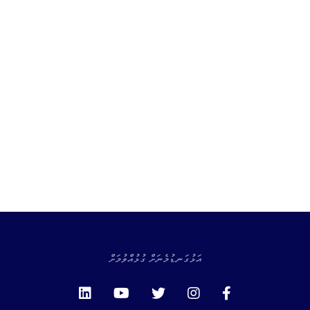
އަޅުގަނޑުމެނަށް ގުޅުއްވުމަށް