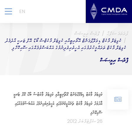
EN
gle
ion
ފުރަތަމަ ސަފްހާ
ޕްރެސް ރިލީސަސް
ކެޕިޓަލް މާކެޓް ޑިވަލޮޕްމަންޓް އޮތޯރިޓީއާއި ކެޕިޓަލް މާކެޓްސް ބޯޑް އޮފް ޓަރކީ އާދެމެދު
ކެޕިޓަލް މާކެޓް ތަރައްޤީކުރުމުގައި އެހީތެރިވެދިނުމުގެ އެއްބަސްވުމެއްގައި ސޮއިކޮށްފި
ޕްރެސް ރިލީސަސް
ކެޕިޓަލް މާކެޓް ޑިވަލޮޕްމަންޓް އޮތޯރިޓީއާއި ކެޕިޓަލް މާކެޓްސް ބޯޑް އޮފް ޓަރކީ
އާދެމެދު ކެޕިޓަލް މާކެޓް ތަރައްޤީކުރުމުގައި އެހީތެރިވެދިނުމުގެ އެއްބަސްވުމެއްގައި
ސޮއިކޮށްފި
26 ސެޕްޓެމްބަރު 2012