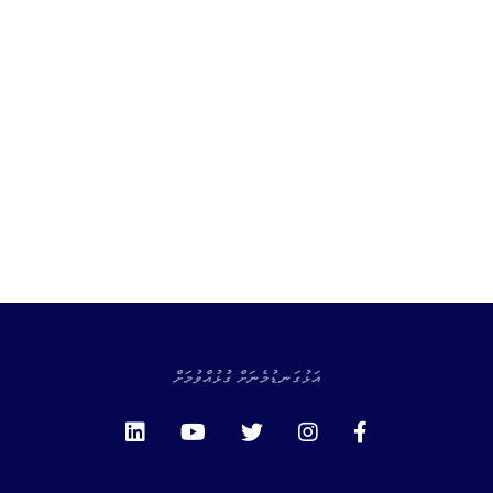
އަޅުގަނޑުމެނަށް ގުޅުއްވުމަށް