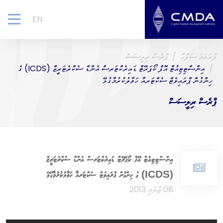
EN
gle
ion
ފުރަތަމަ ސަފްހާ
ޕްރެސް ރިލީސަސް
އިންސްޓިޓިއުޓް އޮފް ކޯޕަރޭޓް ޑައިރެކްޓަރސް އެންޑް ސެކްރެޓަރީޒް (ICDS) ގެ
ހިންގުން ޕްރައިވެޓް ސެކްޓަރއާ ހަވާލުކުރުމާގުޅޭ
ޕްރެސް ރިލީސަސް
އިންސްޓިޓިއުޓް އޮފް ކޯޕަރޭޓް ޑައިރެކްޓަރސް އެންޑް ސެކްރެޓަރީޒް
(ICDS) ގެ ހިންގުން ޕްރައިވެޓް ސެކްޓަރއާ ހަވާލުކުރުމާގުޅޭ
08 ޖުލައި 2013