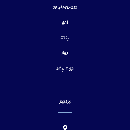
އަޅުގަނޑުމެންނާއި މެދު
މާކެޓް
އިއުލާން
ޚަބަރު
ތަފާސް ހިސާބު
ގުޅުއްވުމަށް