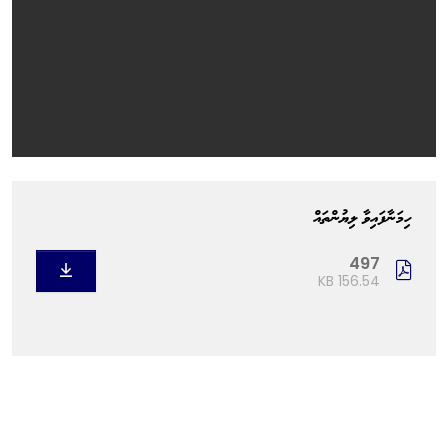
ހިމަނާފައިވާ ލިޔުންތައް
497
156.54 KB