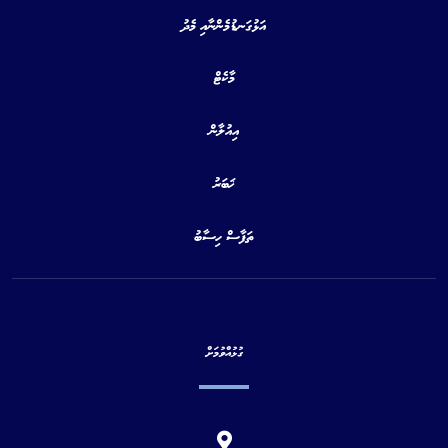
އަޅުގަނޑުމެންނާއި މެދު
މާކެޓް
އިއުލާން
ޚަބަރު
ތަފާސް ހިސާބު
ގުޅުއްވުމަށް