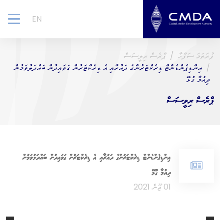
EN
gle
ion
ފުރަތަމަ ސަފްހާ
ޕްރެސް ރިލީސަސް
އިންޑިޕެންޑެންޓް ޑިރެކްޓަރުންގެ ދައުރާއި އެ ޑިރެކްޓަރުން ގަވައިދުން ބައްދަލުވަމުން
ދިއުމާ ގުޅޭ
ޕްރެސް ރިލީސަސް
އިންޑިޕެންޑެންޓް ޑިރެކްޓަރުންގެ ދައުރާއި އެ ޑިރެކްޓަރުން ގަވައިދުން ބައްދަލުވަމުން
ދިއުމާ ގުޅޭ
01 ޖޫން 2021