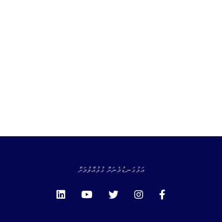
އަޅުގަނޑުމެނަށް ގުޅުއްވުމަށް