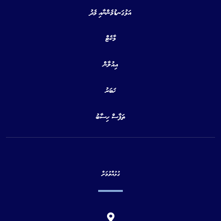
އަޅުގަނޑުމެންނާއި މެދު
މާކެޓް
އިއުލާން
ޚަބަރު
ތަފާސް ހިސާބު
ގުޅުއްވުމަށް