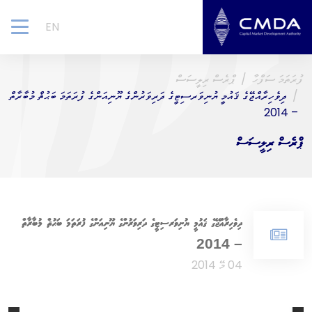
EN
gle
ion
ފުރަތަމަ ސަފްހާ
ޕްރެސް ރިލީސަސް
ދިވެހިރާއްޖޭގެ ޤައުމީ ޔުނިވަރސިޓީގެ ދަރިވަރުންގެ ޔޫނިއަންގެ ފުރަތަމަ ބަޙުޘް މުބާރާތް
– 2014
ޕްރެސް ރިލީސަސް
ދިވެހިރާއްޖޭގެ ޤައުމީ ޔުނިވަރސިޓީގެ ދަރިވަރުންގެ ޔޫނިއަންގެ ފުރަތަމަ ބަޙުޘް މުބާރާތް
– 2014
04 މޭ 2014