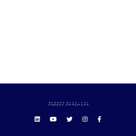
އަޅުގަނޑުމެނަށް ގުޅުއްވުމަށް