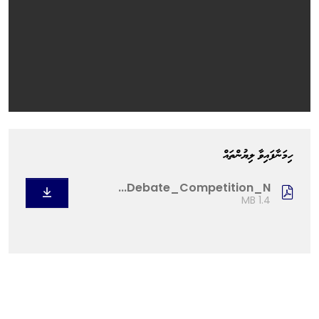
ހިމަނާފައިވާ ލިޔުންތައް
Debate_Competition_N...
1.4 MB