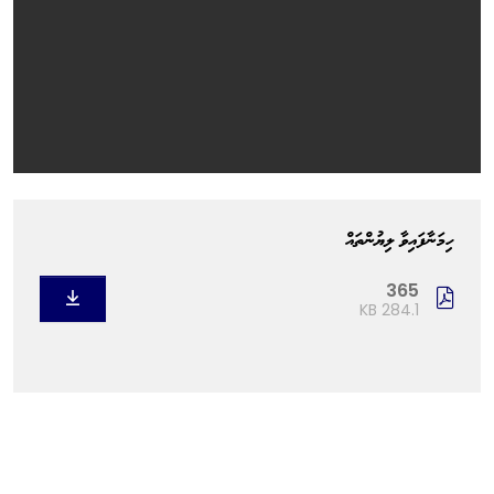
ހިމަނާފައިވާ ލިޔުންތައް
365
284.1 KB