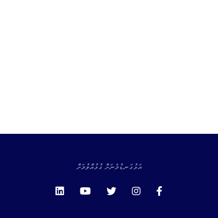
އަޅުގަނޑުމެނަށް ގުޅުއްވުމަށް