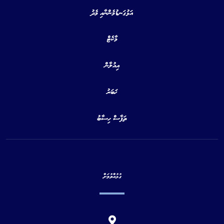
އަޅުގަނޑުމެންނާއި މެދު
މާކެޓް
އިއުލާން
ޚަބަރު
ތަފާސް ހިސާބު
ގުޅުއްވުމަށް