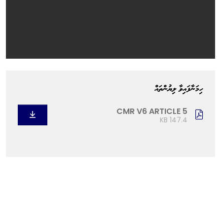
ހިމަނާފައިވާ ލިޔުންތައް
CMR V6 ARTICLE 5
147.4 KB