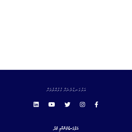
އަޅުގަނޑުމެނަށް ގުޅުއްވުމަށް
އަޅުގަނޑުމެންނާއި މެދު