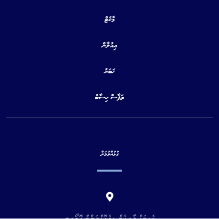
މާކެޓް
އިއުލާން
ޚަބަރު
ތަފާސް ހިސާބު
ގުޅުއްވުމަށް
ކެޕިޓަލް މާރކެޓް ޑިވެލޮޕްމަންޓް އޮތޯރިޓީ