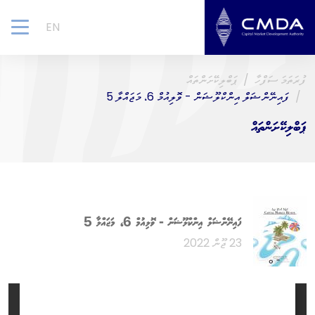
EN
gle
ion
ފުރަތަމަ ސަފްހާ
ޕަބްލިކޭށަންތައް
ފައިނޭންޝަލް އިންކްލޫޝަން - ވޮލިއުމް 6، މަޖައްލާ 5
ޕަބްލިކޭށަންތައް
ފައިނޭންޝަލް އިންކްލޫޝަން - ވޮލިއުމް 6، މަޖައްލާ 5
23 ޖޫން 2022