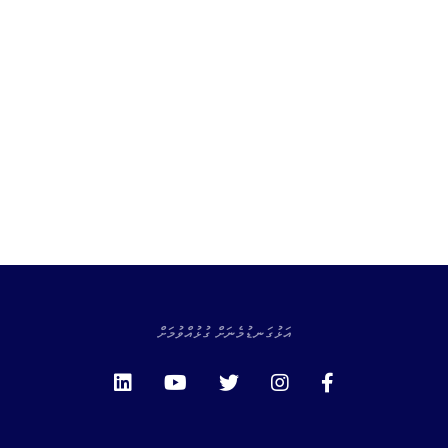
އަޅުގަނޑުމެނަށް ގުޅުއްވުމަށް