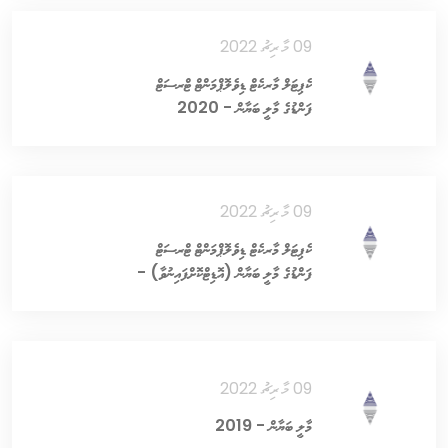
09 މާރިޗު 2022
ކެޕިޓަލް މާރކެޓް ޑިވެލޮޕްމަންޓް ޓްރސަޓް
ފަންޑުގެ މާލީ ބަޔާން - 2020
09 މާރިޗު 2022
ކެޕިޓަލް މާރކެޓް ޑިވެލޮޕްމަންޓް ޓްރސަޓް
ފަންޑުގެ މާލީ ބަޔާން (އޮޑިޓްކޮށްފައިނުވާ) -
2020
09 މާރިޗު 2022
މާލީ ބަޔާން - 2019