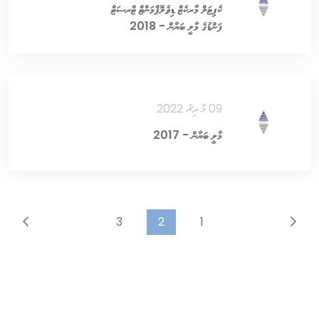
ކެޕިޓަލް މާރކެޓް ޑިވެލޮޕްމަންޓް ޓްރސަޓް
ފަންޑުގެ މާލީ ބަޔާން - 2018
09 މާރިޗު 2022
މާލީ ބަޔާން - 2017
3
2
1