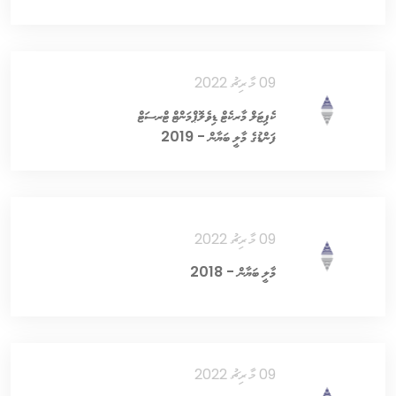
09 މާރިޗު 2022
ކެޕިޓަލް މާރކެޓް ޑިވެލޮޕްމަންޓް ޓްރސަޓް
ފަންޑުގެ މާލީ ބަޔާން - 2019
09 މާރިޗު 2022
މާލީ ބަޔާން - 2018
09 މާރިޗު 2022