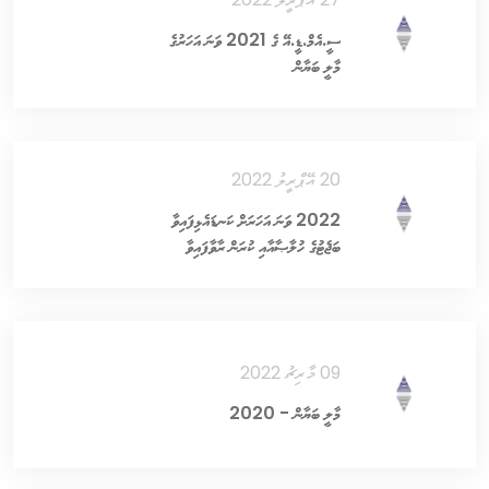
ސީ.އެމް.ޑީ.އޭ ގެ 2021 ވަނަ އަހަރުގެ
މާލީ ބަޔާން
20 އޭޕްރީލު 2022
2022 ވަނަ އަހަރަށް ކަނޑައެޅިފައިވާ
ބަޖެޓުގެ ހުލާޞާއާއި ކުރަން ރާވާފައިވާ
މަސައްކަތްތަކުގެ ޚަރަދުތަކުގެ ތަފްޞީލު
09 މާރިޗު 2022
މާލީ ބަޔާން - 2020