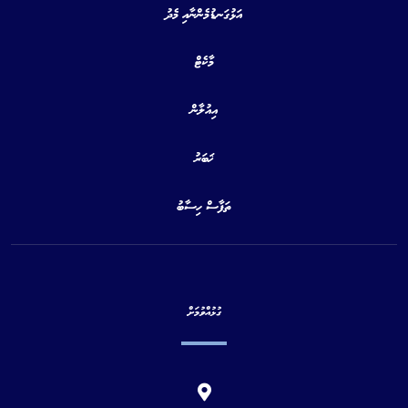
އަޅުގަނޑުމެންނާއި މެދު
މާކެޓް
އިއުލާން
ޚަބަރު
ތަފާސް ހިސާބު
ގުޅުއްވުމަށް