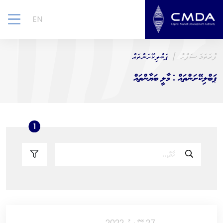
EN
gle
ion
ފުރަތަމަ ސަފްހާ
ޕަބްލިކޭށަންތައް
ޕަބްލިކޭށަންތައް : މާލީ ބަޔާންތައް
ters count
1
27 އޭޕްރީލު 2022