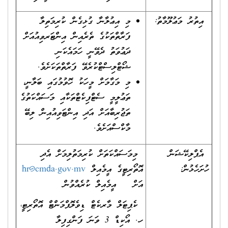
އިތުރު މަޢުލޫމާތު:
މި އިޢުލާނާ ގުޅިގެން ކުރިމަތިލާ
ފަރާތްތަކުގެ ތެރެއިން އިންޓަރވިއުއަށް
ދަޢުވަތު ދެވޭނީ ހަމައެކަނި
ޝޯޓްލިސްޓްކުރެވޭ ފަރާތްތަކަށެވެ.
މި މަގާމަށް މީހަކު ހޮވުމުގައި ބަލާނީ،
ތަޢުލީމީ ސެޓްފިކެޓްތަކާއި މަސައްކަތުގެ
ތަޖުރިބާއަށް އަދި އިންޓަވިއުއިން ލިބޭ
މާކްސްއަށެވެ.
އެޕްލިކޭޝަން
މިމަސައްކަތަށް ކުރިމަތުލިމަށް އެދި
ހުށަހެޅުން:
އޮތޯރިޓީގެ އީމެއިލް
hr@cmda.gov.mv
އަށް އީމެއިލް ކުރެއްވުން
ކެޕިޓަލް މާރކެޓް ޑިވެލޮޕްމަންޓް އޮތޯރިޓީ،
ހ. އޯކިޑް 3 ވަނަ ފަންގިފިލާ