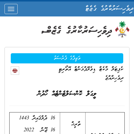
ދިވެހިސަރުކާރުގެ ގެޒެޓް
oggle
ation
ވަޒީފާގެ ފުރުޞަތު
ކެޕިޓަލް މާކެޓް ޑިވެލޮޕްމަންޓް އޮތޯރިޓީ
ދިވެހިރާއްޖެ
ލީގަލް ކޮންސަލްޓެންޓެއް ހޯދުން
16 ޛުލްޤައިދާ 1443
ތާރީޚް
16 ޖޫން 2022