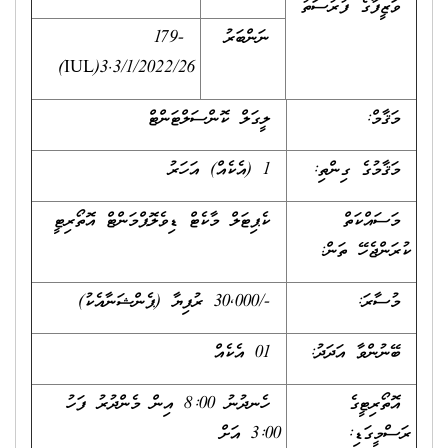
ވަޒީފާގެ ފުރުސަތު
ނަންބަރު
179-
(IUL)
3.3/1/2022/26
މަޤާމް:
ލީގަލް ކޮންސަލްޓަންޓް
މަޤާމުގެ ގިންތި:
1 (އެކެއް) އަހަރު
މަސައްކަތް
ކެޕިޓަލް މާކެޓް ޑިވެލޮޕްމަންޓް އޮތޯރިޓީ
ކުރަންޖެހޭ ތަން:
މުސާރަ:
-/30,000 ރުފިޔާ (ޕެންޝަނާއެކު)
ބޭނުންވާ އަދަދު:
01 އެކެއް
އޮތޯރިޓީގެ
ހެނދުނު 8:00 އިން މެންދުރު ފަހު
ރަސްމީގަޑި:
3:00 އަށް