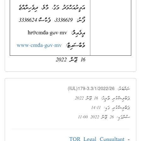
އަމީރުއަޙްމަދު މަގު، މާލެ، ދިވެހިރާއްޖެ
ފޯނު: 3336619، ފެކްސް:3336624
އީމެއިލް:
hr@cmda.gov.mv
ވެބްސައިޓް:
www.cmda.gov.mv
16 ޖޫން 2022
(IUL)179-3.3/1/2022/26
ނަންބަރު:
ޕަބްލިޝްކުރި ތާރީޚު: 16 ޖޫން 2022
ޕަބްލިޝްކުރި ގަޑި: 14:11
ސުންގަޑި: 26 ޖޫން 2022 11:00
TOR_Legal Consultant
-