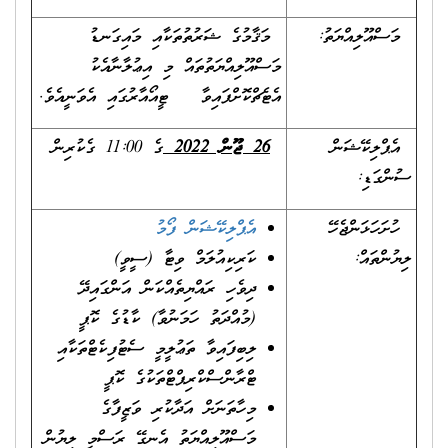
މަސްއޫލިއްޔަތު:
މަޤާމުގެ ޝަރުތުތަކާއި މައިގަނޑު
މަސްއޫލިއްޔަތުތައް މި އިޢުލާނާއެކު
އެޓެޗްކޮށްފައިވާ ޓީއޯއާރުގައި އެވަނީއެވެ.
އެޕްލިކޭޝަން
26 ޖޫން 2022
ގެ 11:00 ގެކުރިން
ސުންގަޑި:
ހުށަހަޅަންޖެހޭ
އެޕްލިކޭޝަން ފޯމު
ލިޔުންތައް:
ކަރިކިއުލަމް ވިޓާ (ސީވީ)
ދިވެހި ރައްޔިތެއްކަން އަންގައިދޭ
(މުއްދަތު ހަމަނުވާ) ކާޑުގެ ކޮޕީ
ލިބިފައިވާ ތަޢުލީމީ ސެޓުފިކެޓްތަކާއި
ޓްރާންސްކްރިޕްޓްތަކުގެ ކޮޕީ
މިހާތަނަށް އަދާކުރި ވަޒީފާގެ
މަސްއޫލިއްޔަތު އެނގޭ ރަސްމީ ލިޔުން