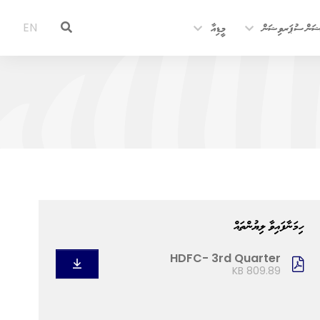
ޝަން ސުޕަރވިޝަން
މީޑިއާ
EN
ހިމަނާފައިވާ ލިޔުންތައް
HDFC- 3rd Quarter
809.89 KB