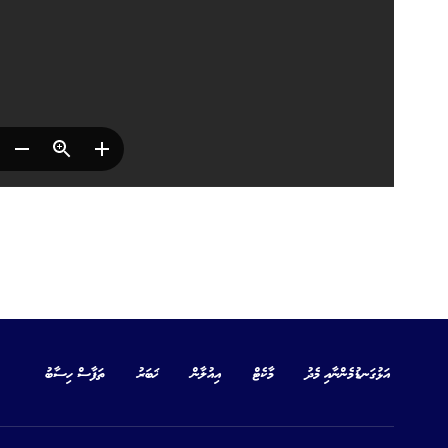
އަޅުގަނޑުމެންނާއި މެދު
މާކެޓް
އިއުލާން
ޚަބަރު
ތަފާސް ހިސާބު