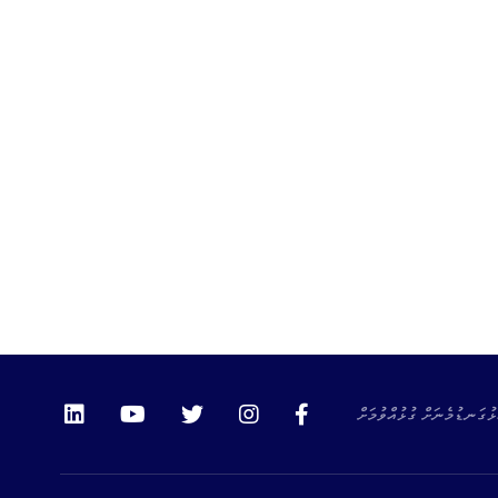
ޅުގަނޑުމެނަށް ގުޅުއްވުމަށް