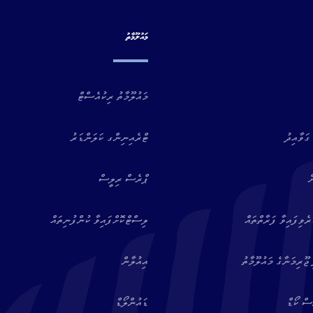
މައުލޫމާތު
މައުލޫމާތު ރިކުއެސްޓް
ގަވާއިދު
ޓްރެއިނިންގ ކަލަންޑަރު
ް
ޕްރެސް ރިލީސް
ވިފައިވާ ފަރާތްތައް
ލިސްޓްކޮށްފައިވާ ކުންފުނިތައް
ޖޫރިމަނާގެ މައުލޫމާތު
އިއުލާން
ސް ކޯޑް
ޑައުންލޯޑް