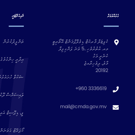
ގުޅުއްވުމަށް
ރެގިއުލޭޓަރީ
ކެޕިޓަލް މާރކެޓް ޑިވެލޮޕްމަންޓް އޮތޯރިޓީ
ތަންފީޛުކުރުން
މއ. އުތުރުވެހި ،5 ވަނަ ފަންގިފިލާ
ކެނެރީ މަގު
އިދާރީ ހިންގުމުގެ 
މާލެ، ދިވެހިރާއޖެ
20192
ޝަކުވާ ހުށައެޅުނ
+960 3336619
ލައިސަންސް ދޫކުރެ
mail@cmda.gov.mv
ފީ، ޑިޕޮސިޓް އަދި 
ކޯޕަރޭޓް ގަވަނަން