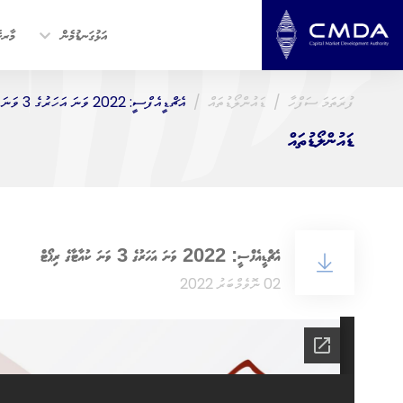
އަޅުގަނޑުމެން
މާރކެ
ފުރަތަމަ ސަފްހާ
ޑައުންލޯޑުތައް
އެޗްޑީއެފްސީ: 2022 ވަނަ އަހަރުގެ 3 ވަނަ ކުއާޓާގެ ރިޕޯޓް
ޑައުންލޯޑުތައް
އެޗްޑީއެފްސީ: 2022 ވަނަ އަހަރުގެ 3 ވަނަ ކުއާޓާގެ ރިޕޯޓް
02 ނޮވެމްބަރު 2022