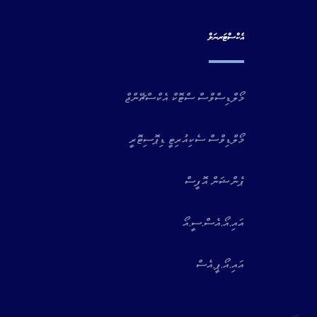
އެކްސްޓަރނަލް
މޯލްޑިސްވްސް ސްޓޮކް އެކްސްޗޭންޖް
މޯލްޑިވްސް ސެކިއުރިޓީ ޑިޕޮސިޓޮރީ
ޕެންޝަން އޮފީސް
އައި.އޯ.އެސް.ސީ.އޯ
އައި.އޯ.ޕީ.އެސް