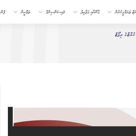
ޓް ތަރައްގީކުރުން
ގާނޫނާއި ގަވާޢިދު
ލައިސަންސިންގް
ތަމްރީން
ޕެން