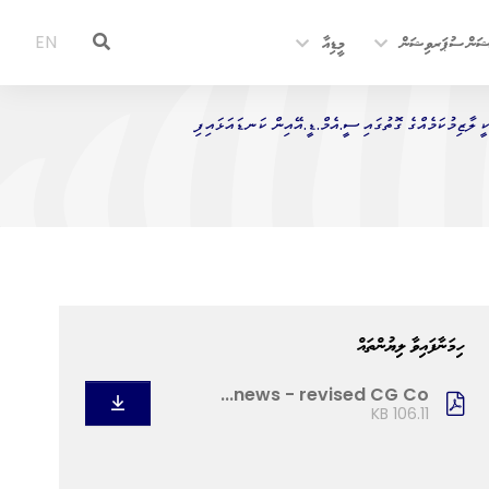
ޝަން ސުޕަރވިޝަން
މީޑިއާ
EN
 ލާޒިމުކަމެއްގެ ގޮތުގައި ސީ.އެމް.ޑީ.އޭއިން ކަނޑައަޅައިފި
ހިމަނާފައިވާ ލިޔުންތައް
news - revised CG Co...
106.11 KB