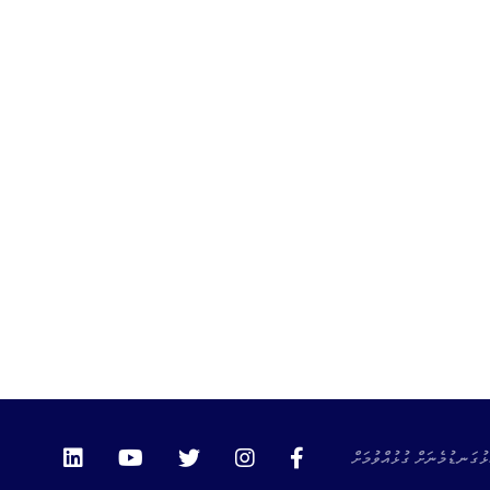
ޅުގަނޑުމެނަށް ގުޅުއްވުމަށް