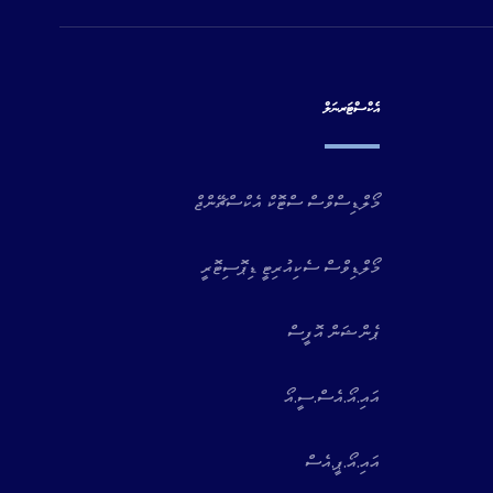
އެކްސްޓަރނަލް
މޯލްޑިސްވްސް ސްޓޮކް އެކްސްޗޭންޖް
މޯލްޑިވްސް ސެކިއުރިޓީ ޑިޕޮސިޓޮރީ
ޕެންޝަން އޮފީސް
އައި.އޯ.އެސް.ސީ.އޯ
އައި.އޯ.ޕީ.އެސް