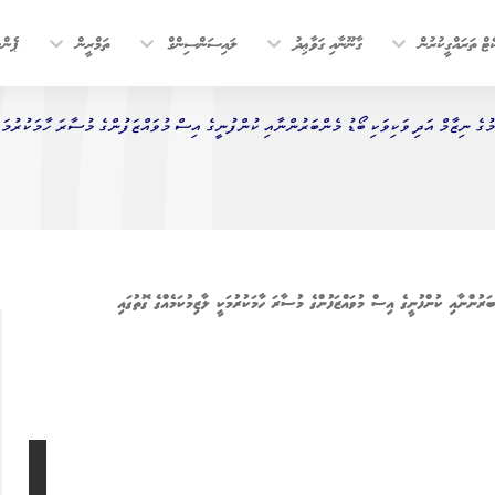
ޓް ތަރައްގީކުރުން
ގާނޫނާއި ގަވާޢިދު
ލައިސަންސިންގް
ތަމްރީން
ޕެން
ުގެ ނިޒާމް އަދި ވަކިވަކި ބޯޑު މެންބަރުންނާއި ކުންފުނީގެ އިސް މުވައްޒަފުންގެ މުސާރަ ހާމަކުރުމަކީ
ަރުންނާއި ކުންފުނީގެ އިސް މުވައްޒަފުންގެ މުސާރަ ހާމަކުރުމަކީ ލާޒިމުކަމެއްގެ ގޮތުގައި