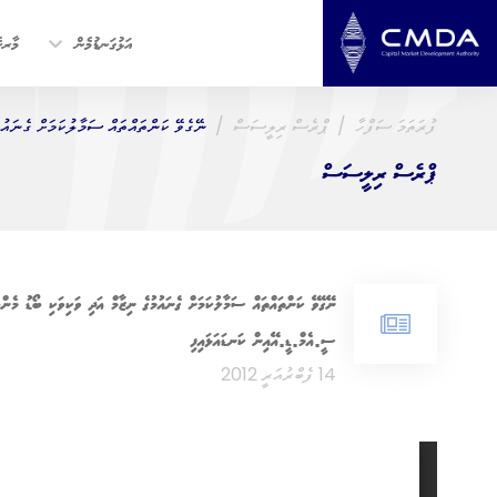
އަޅުގަނޑުމެން
މާރކެ
ފުރަތަމަ ސަފްހާ
ޕްރެސް ރިލީސަސް
ނޭގެވޭ ކަންތައްތައް ސަމާލުކަމަށް ގެނައުމ
ޕްރެސް ރިލީސަސް
ނޭގެވޭ ކަންތައްތައް ސަމާލުކަމަށް ގެނައުމުގެ ނިޒާމް އަދި ވަކިވަކި ބޯޑު މެންބ
ސީ.އެމް.ޑީ.އޭއިން ކަނޑައަޅައިފި
14 ފެބްރުއަރީ 2012