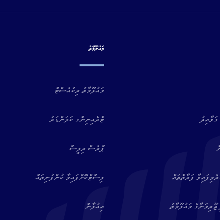
މައުލޫމާތު
މައުލޫމާތު ރިކުއެސްޓް
ގަވާއިދު
ޓްރެއިނިންގ ކަލަންޑަރު
ް
ޕްރެސް ރިލީސް
ވިފައިވާ ފަރާތްތައް
ލިސްޓްކޮށްފައިވާ ކުންފުނިތައް
ޖޫރިމަނާގެ މައުލޫމާތު
އިއުލާން