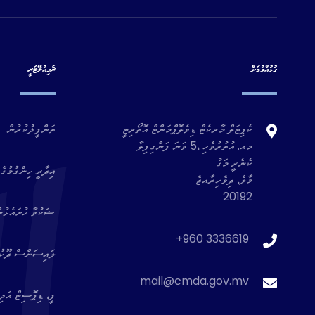
ގުޅުއްވުމަށް
ރެގިއުލޭޓަރީ
ކެޕިޓަލް މާރކެޓް ޑިވެލޮޕްމަންޓް އޮތޯރިޓީ
ތަންފީޛުކުރުން
މއ. އުތުރުވެހި ،5 ވަނަ ފަންގިފިލާ
ކެނެރީ މަގު
އިދާރީ ހިންގުމުގެ 
މާލެ، ދިވެހިރާއޖެ
20192
ޝަކުވާ ހުށައެޅުނ
+960 3336619
ލައިސަންސް ދޫކުރެ
mail@cmda.gov.mv
ފީ، ޑިޕޮސިޓް އަދި 