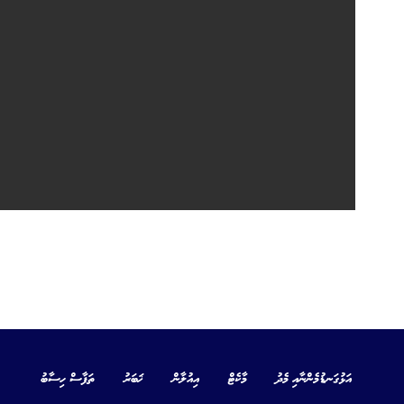
އަޅުގަނޑުމެންނާއި މެދު
މާކެޓް
އިއުލާން
ޚަބަރު
ތަފާސް ހިސާބު