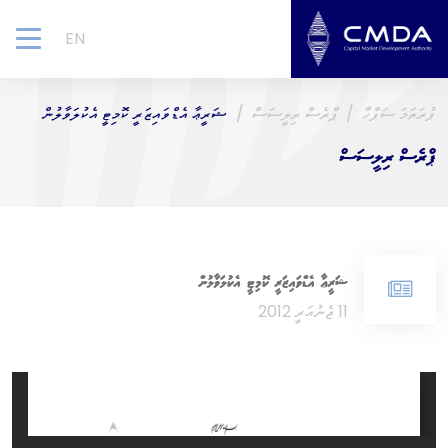
EN
gle
ion
ފުރަތަމަ ސަފްހާ
ޕްރެސް ރިލީސަސް
ޝަރީޢާ އެޑްވައިޒަރީ ކޮމިޓީ އެކުލަވާލުން
ޕްރެސް ރިލީސަސް
ޝަރީޢާ އެޑްވައިޒަރީ ކޮމިޓީ އެކުލަވާލުން
11 ޖެނުއަރީ 2012