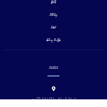
މާކެޓް
އިއުލާން
ޚަބަރު
ތަފާސް ހިސާބު
ގުޅުއްވުމަށް
ކެޕިޓަލް މާރކެޓް ޑިވެލޮޕްމަންޓް އޮތޯރިޓީ
މއ. އުތުރުވެހި ،5 ވަނަ ފަންގިފިލާ