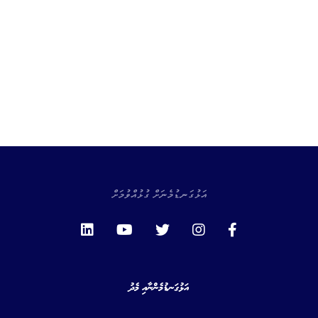
އަޅުގަނޑުމެނަށް ގުޅުއްވުމަށް
އަޅުގަނޑުމެންނާއި މެދު