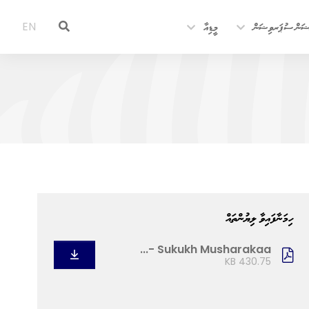
ޝަން ސުޕަރވިޝަން
މީޑިއާ
EN
ހިމަނާފައިވާ ލިޔުންތައް
Sukukh Musharakaa -...
430.75 KB