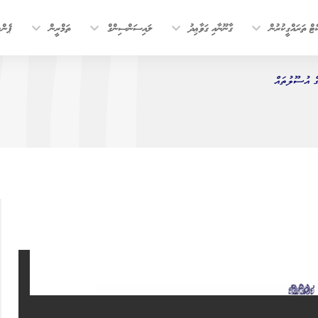
ޓް ތަރައްގީކުރުން
ގާނޫނާއި ގަވާޢިދު
ލައިސަންސިންގް
ތަމްރީން
ޕެން
ެ އުސޫލުތައް