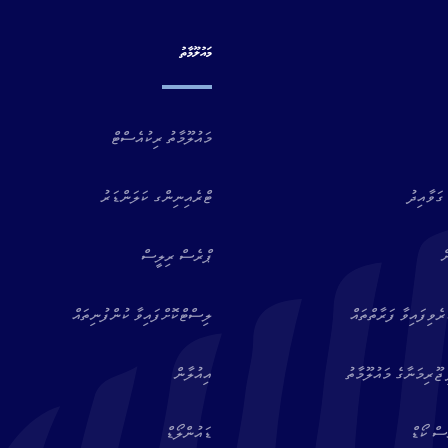
މައުލޫމާތު
މައުލޫމާތު ރިކުއެސްޓް
ގަވާއިދު
ޓްރެއިނިންގ ކަލަންޑަރު
ް
ޕްރެސް ރިލީސް
ވިފައިވާ ފަރާތްތައް
ލިސްޓްކޮށްފައިވާ ކުންފުނިތައް
ޖޫރިމަނާގެ މައުލޫމާތު
އިއުލާން
ސް ކޯޑް
ޑައުންލޯޑް