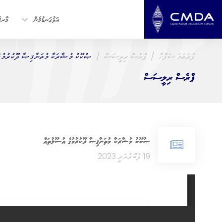
އަޅުގަނޑުމެން
މާރކެ
ފުރަތަމަ ސަފްހާ
ޕްރެސް ރިލީސަސް
ޞުކޫކު މުޝާރަކާ މުތަނާޤިޞާ ދޫކުރުމުގ
ޕްރެސް ރިލީސަސް
ޞުކޫކު މުޝާރަކާ މުތަނާޤިޞާ ދޫކުރުމުގެ އުސޫލުތައް
19 ފެބްރުއަރީ 2023