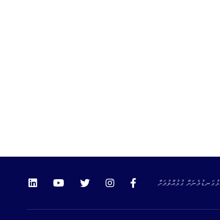
ޅުގަނޑުމެނަށް ގުޅުއްވުމަށް