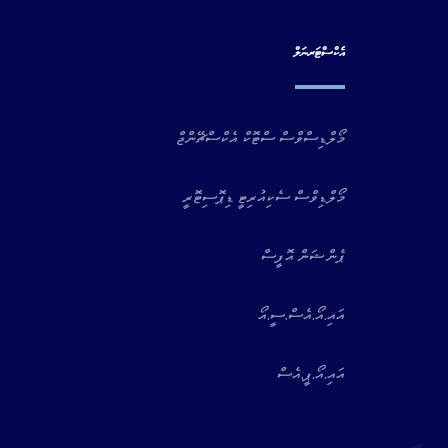
އެކްސްޓަރނަލް
މޯލްޑިސްވްސް ސްޓޮކް އެކްސްޗޭންޖް
މޯލްޑިވްސް ސެކިއުރިޓީ ޑިޕޮސިޓޮރީ
ޕެންޝަން އޮފީސް
އައި.އޯ.އެސް.ސީ.އޯ
އައި.އޯ.ޕީ.އެސް