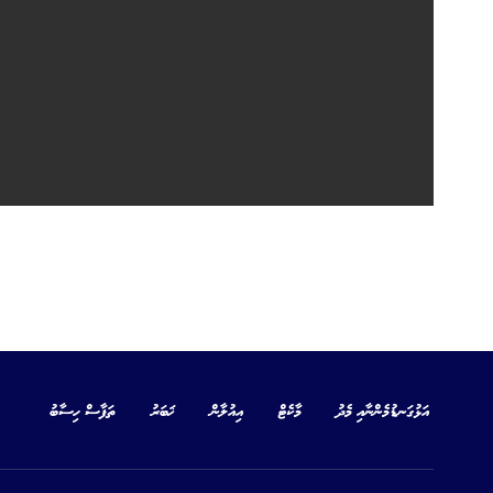
އަޅުގަނޑުމެންނާއި މެދު
މާކެޓް
އިއުލާން
ޚަބަރު
ތަފާސް ހިސާބު