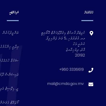
ގުޅުއްވުމަށް
ރެގިއުލޭޓަރީ
ކެޕިޓަލް މާރކެޓް ޑިވެލޮޕްމަންޓް އޮތޯރިޓީ
ތަންފީޛުކުރުން
މއ. އުތުރުވެހި ،5 ވަނަ ފަންގިފިލާ
ކެނެރީ މަގު
އިދާރީ ހިންގުމުގެ 
މާލެ، ދިވެހިރާއޖެ
20192
ޝަކުވާ ހުށައެޅުނ
+960 3336619
ލައިސަންސް ދޫކުރެ
mail@cmda.gov.mv
ފީ، ޑިޕޮސިޓް އަދި 
ކޯޕަރޭޓް ގަވަނަން