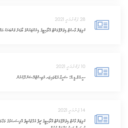
28 ފެބްރުއަރީ 2021
ކެޕިޓަލް މާރކެޓް ޑިވެލޮޕްމަންޓް އޮތޯރިޓީގެ ޑިރެކްޓަރުންގެ ބޯޑަށް މެންބަރަކު އައް
10 ފެބްރުއަރީ 2021
ސީ.އެމް.ޑީ.އޭ: ޝަރީޢާ އެޑްވައިޒަރ ރެޖިސްޓްރޭޝަން ދޫކުރުން
14 ޖެނުއަރީ 2021
ކެޕިޓަލް މާކެޓް ޑިވެލޮޕްމަންޓް އޮތޯރިޓީގެ ޗީފް އެގްޒެކެޓިވް އޮފިސަރކަމުގެ މަޤާމ
ޙުސައިން މަނިކު އައްޔަން ކުރުން