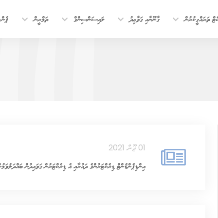
ޓް ތަރައްގީކުރުން
ގާނޫނާއި ގަވާޢިދު
ލައިސަންސިންގް
ތަމްރީން
ޕެން
01 ޖޫން 2021
އިންޑިޕެންޑެންޓް ޑިރެކްޓަރުންގެ ދައުރާއި އެ ޑިރެކްޓަރުން ގަވައިދުން ބައްދަލުވަމުނ