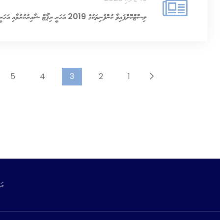
ލިސްޓްކޮށްފައިވާ ކުންފުނިތަކުގެ 2019 އަހަރީ ރިޕޯޓް ޝާއިރުކުރުމާއި އަހަރީ އާންމު ޖަލްސާ ބޭއްވުމާގުޅޭ
5
4
3
2
1
އަ