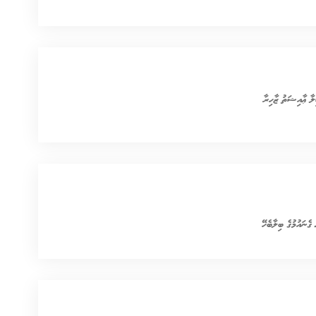
ލާ ޢާއިޝަތު ޒާހިރާ
ގެނައުމުގެ ބިލާބެހޭ