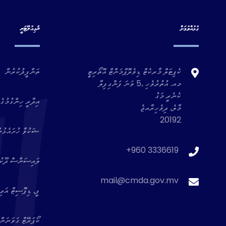
ގުޅުއްވުމަށް
ރެގިއުލޭޓަރީ
ކެޕިޓަލް މާރކެޓް ޑިވެލޮޕްމަންޓް އޮތޯރިޓީ
ތަންފީޛުކުރުން
މއ. އުތުރުވެހި ،5 ވަނަ ފަންގިފިލާ
ކެނެރީ މަގު
އިދާރީ ހިންގުމުގެ 
މާލެ، ދިވެހިރާއޖެ
20192
ޝަކުވާ ހުށައެޅުނ
+960 3336619
ލައިސަންސް ދޫކުރެ
mail@cmda.gov.mv
ފީ، ޑިޕޮސިޓް އަދި 
ކޯޕަރޭޓް ގަވަނަން