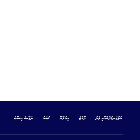
އަޅުގަނޑުމެންނާއި މެދު
މާކެޓް
އިއުލާން
ޚަބަރު
ތަފާސް ހިސާބު