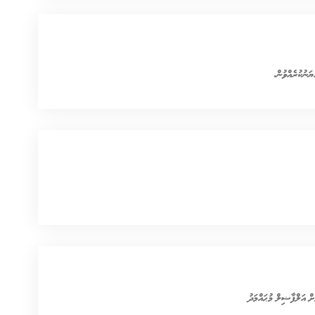
ޔަނުކުރެއްވުން.
ަށް އަލްފާޟިލް މުޙައްމަދު