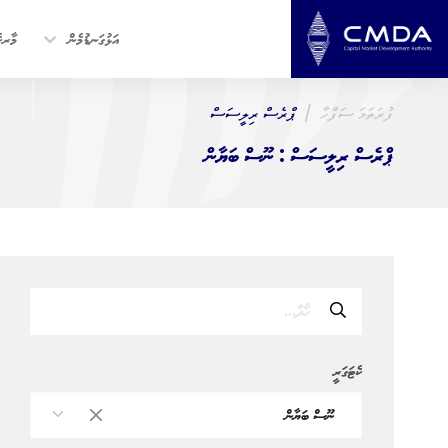
އަޅުގަނޑުމެން
މާރކެ
ފުރަތަމަ ސަފްހާ
ޕްރެސް ރިލީސަސް
ޕްރެސް ރިލީސަސް : ނޫސް ބަޔާން
ކެޓަގަރީ
ނޫސް ބަޔާން
×