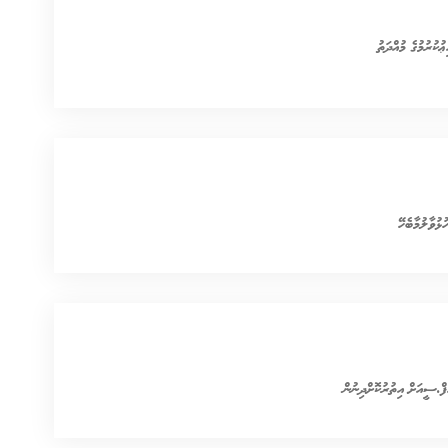
ޝާއިޢުކުރުމުގެ މުއްދަތު
ޅުވާލުމާބެހޭ