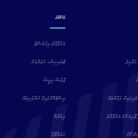
މައުލޫމާތު
މައުލޫމާތު ރިކުއެސްޓް
ގަވާއިދު
ޓްރެއިނިންގ ކަލަންޑަރު
ް
ޕްރެސް ރިލީސް
ވިފައިވާ ފަރާތްތައް
ލިސްޓްކޮށްފައިވާ ކުންފުނިތައް
ޖޫރިމަނާގެ މައުލޫމާތު
އިއުލާން
ސް ކޯޑް
ޑައުންލޯޑް