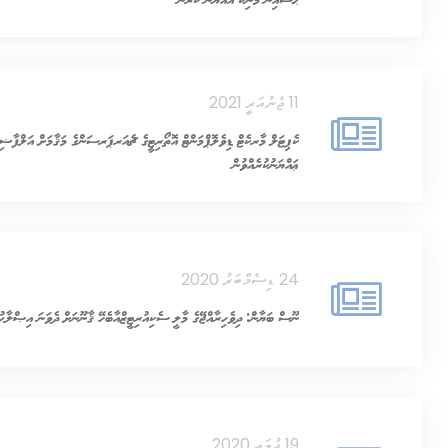
11 ޖެނުއަރީ 2021
ކެޕިޓަލް މާރކެޓް ޑިވެލޮޕްމަންޓް އޮތޯރިޓީގެ ޗެއަރޕަރސަންގެ މަޤާމަށް އަލްފާޟި
ޢައްޔަނުކުރެއްވުން
24 ޑިސެމްބަރު 2020
ނޫސް ބަޔާން: ދިވެހިރާއްޖޭގެ މާލީ ސެކިއުރިޓީޒްއާބެހޭ ޤާނޫނަށް ދެވަނަ އިޞްލާޙު 
19 ޖުލައި 2020