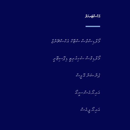
އެކްސްޓަރނަލް
މޯލްޑިސްވްސް ސްޓޮކް އެކްސްޗޭންޖް
މޯލްޑިވްސް ސެކިއުރިޓީ ޑިޕޮސިޓޮރީ
ޕެންޝަން އޮފީސް
އައި.އޯ.އެސް.ސީ.އޯ
އައި.އޯ.ޕީ.އެސް