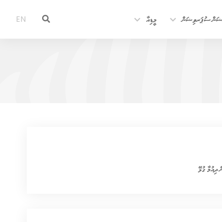
ޝަން ސުޕަރވިޝަން
މީޑިއާ
EN
ް ދިއުމާ ގުޅޭ