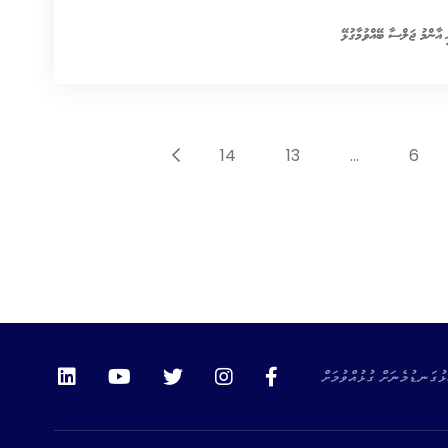
14
13
...
6
ޅުގަނޑުމެނަށް ގުޅުއްވުމަށް