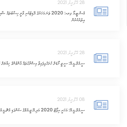
28 އޭޕްރީލު 2021
އެސް.ޓީ.އޯ ޕލކ: 2020 ވަނަ އަހަރުގެ އޮޑިޓުކުރި މާލީ ހިސާބުތައް 
އިތުރުކުރުން
28 އޭޕްރީލު 2021
ސީ.އެމް.ޑީ.އޭ: ސީ.ޖީ ކޯޑަށް ހުށަހެޅިފައިވާ އިޞްލާޙުތައް އާންމުންގެ ޚިޔާލަށް ހު
08 އޭޕްރީލު 2021
ސީ.އެމް.ޑީ.އޭ: އަހަރީ ރިޕޯޓް 2020 އަދި އޭ.ޖީ.އެމްގެ ސުންގަޑި އެޗް.ޑީ.އެފް.ސީއަށް އިތުރުކޮށްދިނުން