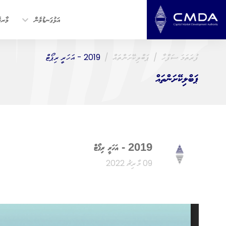
އަޅުގަނޑުމެން
މާރކެ
ފުރަތަމަ ސަފްހާ
ޕަބްލިކޭށަންތައް
2019 - އަހަރީ ރިޕޯޓް
ޕަބްލިކޭށަންތައް
2019 - އަހަރީ ރިޕޯޓް
09 މާރިޗު 2022