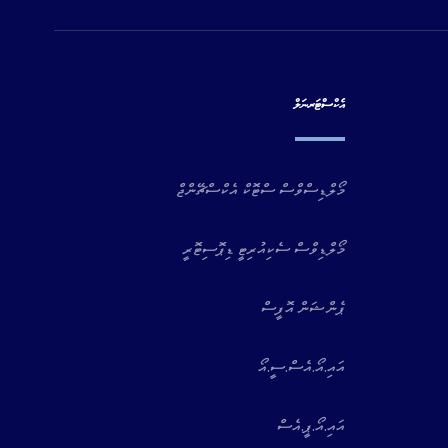
އެކްސްޓަރނަލް
މޯލްޑިސްވްސް ސްޓޮކް އެކްސްޗޭންޖް
މޯލްޑިވްސް ސެކިއުރިޓީ ޑިޕޮސިޓޮރީ
ޕެންޝަން އޮފީސް
އައި.އޯ.އެސް.ސީ.އޯ
އައި.އޯ.ޕީ.އެސް