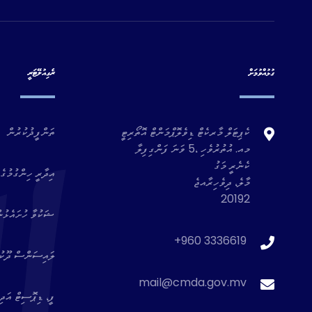
ގުޅުއްވުމަށް
ރެގިއުލޭޓަރީ
ކެޕިޓަލް މާރކެޓް ޑިވެލޮޕްމަންޓް އޮތޯރިޓީ
ތަންފީޛުކުރުން
މއ. އުތުރުވެހި ،5 ވަނަ ފަންގިފިލާ
ކެނެރީ މަގު
އިދާރީ ހިންގުމުގެ 
މާލެ، ދިވެހިރާއޖެ
20192
ޝަކުވާ ހުށައެޅުނ
+960 3336619
ލައިސަންސް ދޫކުރެ
mail@cmda.gov.mv
ފީ، ޑިޕޮސިޓް އަދި 