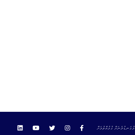
ޅުގަނޑުމެނަށް ގުޅުއްވުމަށް