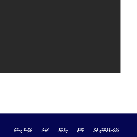
އަޅުގަނޑުމެންނާއި މެދު
މާކެޓް
އިއުލާން
ޚަބަރު
ތަފާސް ހިސާބު