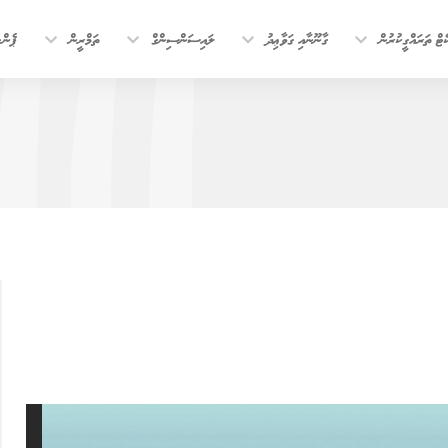
ޓް ތަރައްގީކުރުން
ގާނޫނާއި ގަވާޢިދު
ލައިސަންސިންގް
ތަމްރީން
ޕެން