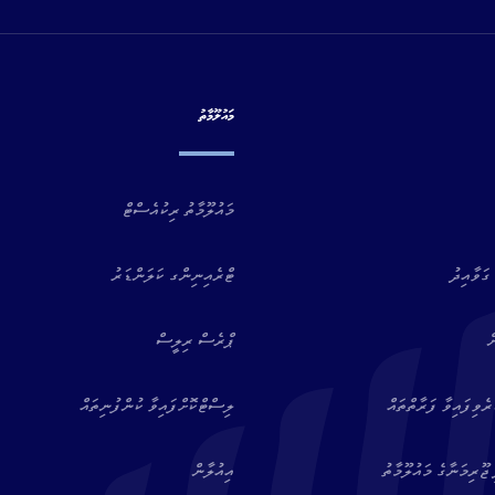
މައުލޫމާތު
މައުލޫމާތު ރިކުއެސްޓް
ގަވާއިދު
ޓްރެއިނިންގ ކަލަންޑަރު
ް
ޕްރެސް ރިލީސް
ވިފައިވާ ފަރާތްތައް
ލިސްޓްކޮށްފައިވާ ކުންފުނިތައް
ޖޫރިމަނާގެ މައުލޫމާތު
އިއުލާން