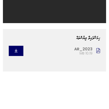
ހިމަނާފައިވާ ލިޔުންތައް
AR_2023
10.19 MB