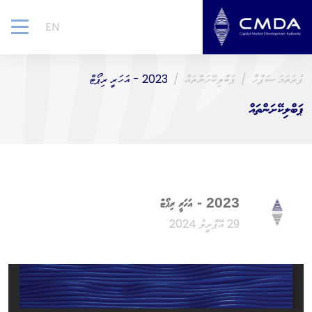
EN
gle
ion
ފުރަތަމަ ސަފްހާ
ޕަބްލިކޭށަންތައް
2023 - އަހަރީ ރިޕޯޓް
ޕަބްލިކޭށަންތައް
2023 - އަހަރީ ރިޕޯޓް
29 އޭޕްރީލު 2024