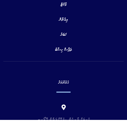
މާކެޓް
އިއުލާން
ޚަބަރު
ތަފާސް ހިސާބު
ގުޅުއްވުމަށް
ކެޕިޓަލް މާރކެޓް ޑިވެލޮޕްމަންޓް އޮތޯރިޓީ
މއ. އުތުރުވެހި ،5 ވަނަ ފަންގިފިލާ