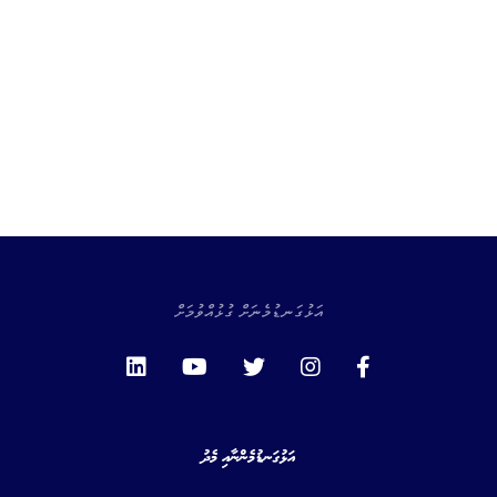
އަޅުގަނޑުމެނަށް ގުޅުއްވުމަށް
އަޅުގަނޑުމެންނާއި މެދު