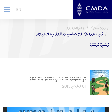
EN
gle
ion
ފުރަތަމަ ސަފްހާ
ޕަބްލިކޭށަންތައް
މާލީ ކަންތައްތަކާ ގުޅޭ އަސާސީ މަޢުލޫމާތު ހިމެނޭ ލުއިފޮތް
ޕަބްލިކޭށަންތައް
މާލީ ކަންތައްތަކާ ގުޅޭ އަސާސީ މަޢުލޫމާތު ހިމެނޭ ލުއިފޮތް
01 ޖެނުއަރީ 2013