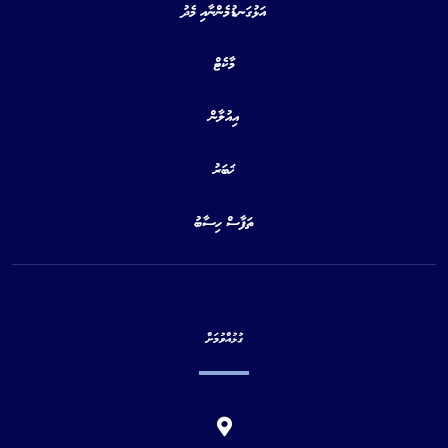
އަޅުގަނޑުމެންނާއި މެދު
މާކެޓް
އިއުލާން
ޚަބަރު
ތަފާސް ހިސާބު
ގުޅުއްވުމަށް