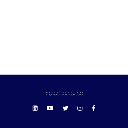
އަޅުގަނޑުމެނަށް ގުޅުއްވުމަށް