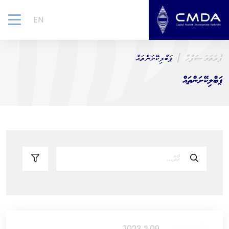
EN
gle
ion
ފުރަތަމަ ސަފްހާ
ޕަބްލިކޭށަންތައް
ޕަބްލިކޭށަންތައް
09 މޭ 2023