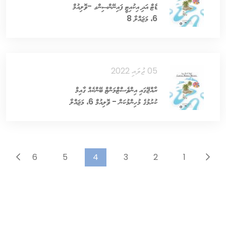
ޑެޓް އަދި އިކުއިޓީ ފައިނޭންސިންގ -ވޮލިއުމް
6، މަޖައްލާ 8
05 ޖުލައި 2022
ރާއްޖޭގައި އިންވެސްޓްމަންޓް ބޭންކެއް ގާއިމް
ކުރުމުގެ މުހިންމުކަން - ވޮލިއުމް 6، މަޖައްލާ
7
...
6
5
4
3
2
1