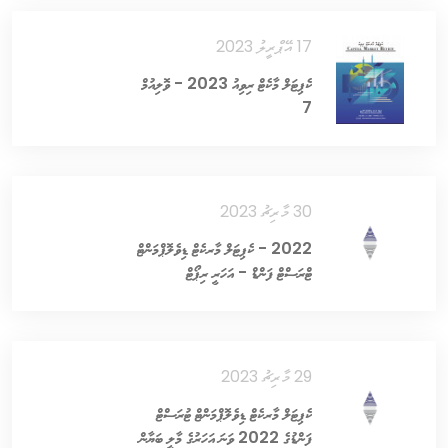
17 އޭޕްރީލު 2023
ކެޕިޓަލް މާކެޓް ރިވިއު 2023 - ވޮލިއުމް
7
30 މާރިޗު 2023
2022 - ކެޕިޓަލް މާރކެޓް ޑިވެލޮޕްމަންޓް
ޓްރަސްޓް ފަންޑް - އަހަރީ ރިޕޯޓް
29 މާރިޗު 2023
ކެޕިޓަލް މާރކެޓް ޑިވެލޮޕްމަންޓް ޓުރަސްޓް
ފަންޑުގެ 2022 ވަނަ އަހަރުގެ މާލީ ބަޔާން