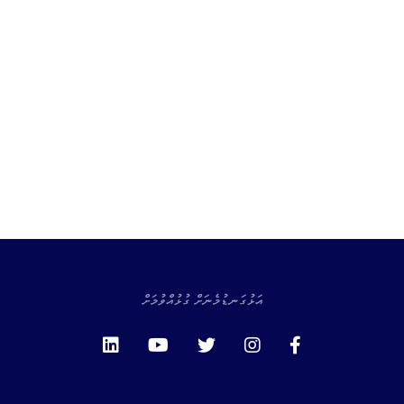
އަޅުގަނޑުމެނަށް ގުޅުއްވުމަށް