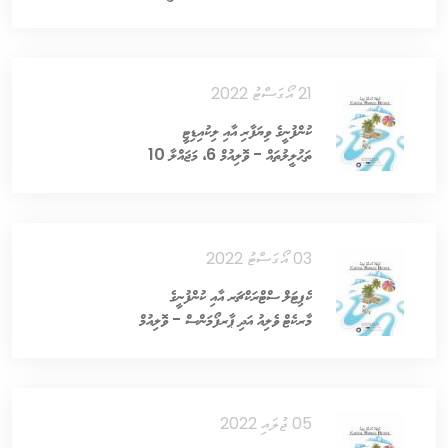
21 އޯގަސްޓު 2022
ކުންފުނީގެ ވިޔަފާރި އާއި ލިކުއިޑިޓީ
ތަޙުލީލުތައް - ވޮލިއުމް 6، މަޖައްލާ 10
03 އޯގަސްޓު 2022
ކެޕިޓަލް ސްޓްރަކްޗަރ އާއި ކުންފުނީގެ
މާރކެޓް ވެލިއު އަދި ޕާރފޯމަންސް - ވޮލިއުމް
6، މަޖައްލާ 9
05 ޖުލައި 2022