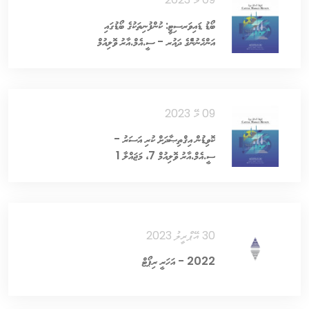
ބޯޑު ޑައިވަރސިޓީ: ކުންފުނިތަކުގެ ބޯޑުގައި
އަންހެނުންެގެ ދައުރ - ސީ.އެމް.އާރު ވޮލިއުމް
7 - މަޖައްލާ 2
09 މޭ 2023
ކޮވިޑުން އިޤްތިޞާދަށް ކުރި އަސަރު -
ސީ.އެމް.އާރު ވޮލިއުމް 7، މަޖައްލާ 1
30 އޭޕްރީލު 2023
2022 - އަހަރީ ރިޕޯޓް