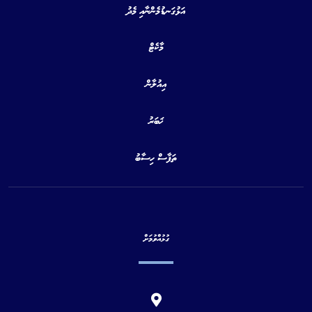
އަޅުގަނޑުމެންނާއި މެދު
މާކެޓް
އިއުލާން
ޚަބަރު
ތަފާސް ހިސާބު
ގުޅުއްވުމަށް