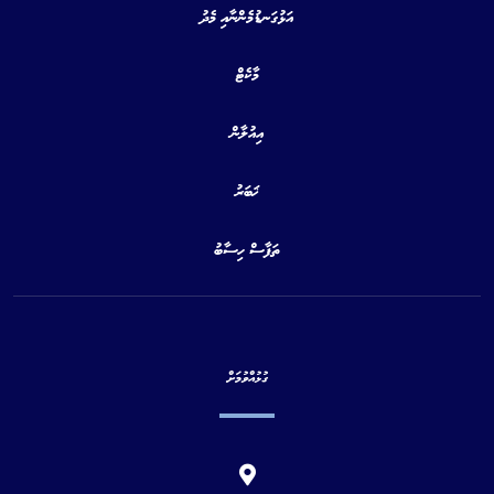
އަޅުގަނޑުމެންނާއި މެދު
މާކެޓް
އިއުލާން
ޚަބަރު
ތަފާސް ހިސާބު
ގުޅުއްވުމަށް