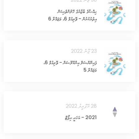
ޙިއްޞާގެ ބާޒާރުގެ ހޭލުންތެރިކަން
އިތުރުކުރުން - ވޮލިއުމް 6، މަޖައްލާ 6
23 ޖޫން 2022
ފައިނޭންޝަލް އިންކްލޫޝަން - ވޮލިއުމް 6،
މަޖައްލާ 5
28 އޭޕްރީލު 2022
2021 - އަހަރީ ރިޕޯޓް