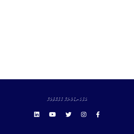
އަޅުގަނޑުމެނަށް ގުޅުއްވުމަށް