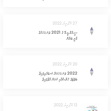
27 އޭޕްރީލު 2022
ސީ.އެމް.ޑީ.އޭ ގެ 2021 ވަނަ އަހަރުގެ
މާލީ ބަޔާން
20 އޭޕްރީލު 2022
2022 ވަނަ އަހަރަށް ކަނޑައެޅިފައިވާ
ބަޖެޓުގެ ހުލާޞާއާއި ކުރަން ރާވާފައިވާ
މަސައްކަތްތަކުގެ ޚަރަދުތަކުގެ ތަފްޞީލު
12 އޭޕްރީލު 2022