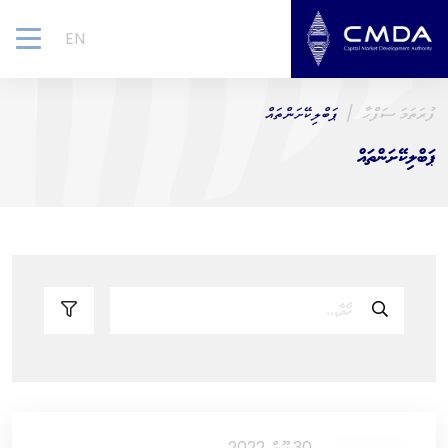
EN
gle
ion
ފުރަތަމަ ސަފްހާ
ޕަބްލިކޭށަންތައް
ޕަބްލިކޭށަންތައް
30 ޖޫން 2022