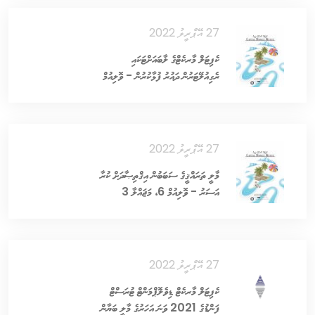
27 އޭޕްރީލު 2022
ކެޕިޓަލް މާރކެޓްގެ ލާބައަށްޓަކައި
ރެގިއުލޭޓަރުން ދައުރު ފުޅާކުރުން - ވޮލިއުމް
6، މަޖައްލާ 4
27 އޭޕްރީލު 2022
މާލީ ތަރައްޤީގެ ސަބަބުން އިޤްތިޞާދަށް ކުރާ
އަސަރު - ވޮލިއުމް 6، މަޖައްލާ 3
27 އޭޕްރީލު 2022
ކެޕިޓަލް މާރކެޓް ޑިވެލޮޕްމަންޓް ޓުރަސްޓް
ފަންޑުގެ 2021 ވަނަ އަހަރުގެ މާލީ ބަޔާން