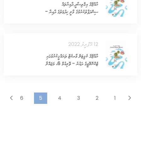
ރާއްޖޭގެ އިޤްތިޞާދީ ދާއިރާތައް
ސިންދަފާތުކުރުމުގެ މާލީ ޚިދުމަތުގެ ދާއިރާ -
ވޮލިއުމް 6، މަޖައްލާ 2
12 އޭޕްރީލު 2022
ރާއްޖޭގެ ކެޕިޓަލް މާރކެޓް ތަރައްޤީކުރުމުގައި
ޓެކްނޮލޮޖީގެ ދައުރު - ވޮލިއުމް 6، މަޖައްލާ
1
...
6
5
4
3
2
1