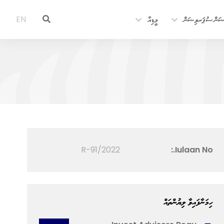
ޝަން ސުޕަރވިޝަން
މީޑިއާ
EN
2022/R-91
Iulaan No.:
ހިމަނާފައިވާ ލިޔުންތައް