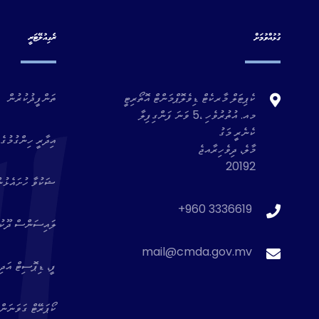
ގުޅުއްވުމަށް
ރެގިއުލޭޓަރީ
ކެޕިޓަލް މާރކެޓް ޑިވެލޮޕްމަންޓް އޮތޯރިޓީ
ތަންފީޛުކުރުން
މއ. އުތުރުވެހި ،5 ވަނަ ފަންގިފިލާ
ކެނެރީ މަގު
އިދާރީ ހިންގުމުގެ 
މާލެ، ދިވެހިރާއޖެ
20192
ޝަކުވާ ހުށައެޅުނ
+960 3336619
ލައިސަންސް ދޫކުރެ
mail@cmda.gov.mv
ފީ، ޑިޕޮސިޓް އަދި 
ކޯޕަރޭޓް ގަވަނަން