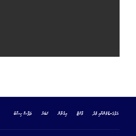
އަޅުގަނޑުމެންނާއި މެދު
މާކެޓް
އިއުލާން
ޚަބަރު
ތަފާސް ހިސާބު