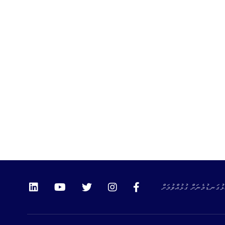
ޅުގަނޑުމެނަށް ގުޅުއްވުމަށް