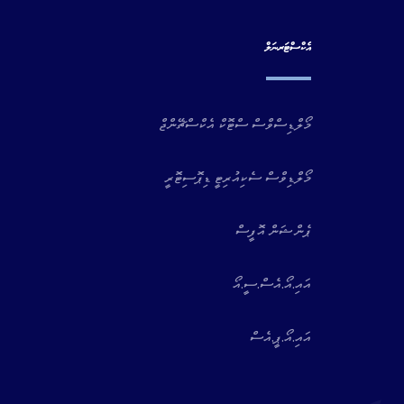
އެކްސްޓަރނަލް
މޯލްޑިސްވްސް ސްޓޮކް އެކްސްޗޭންޖް
މޯލްޑިވްސް ސެކިއުރިޓީ ޑިޕޮސިޓޮރީ
ޕެންޝަން އޮފީސް
އައި.އޯ.އެސް.ސީ.އޯ
އައި.އޯ.ޕީ.އެސް