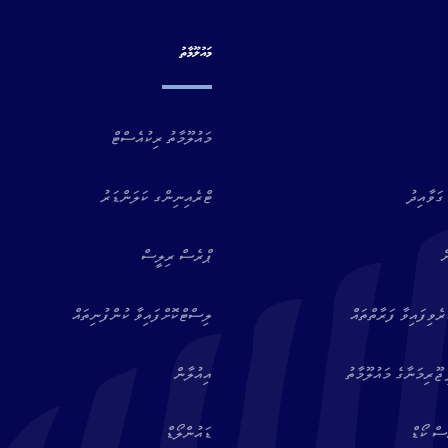
މައުލޫމާތު
މައުލޫމާތު ރިކުއެސްޓް
ގަވާއިދު
ޓްރެއިނިންގ ކަލަންޑަރު
ް
ޕްރެސް ރިލީސް
ވިފައިވާ ފަރާތްތައް
ލިސްޓްކޮށްފައިވާ ކުންފުނިތައް
ޖޫރިމަނާގެ މައުލޫމާތު
އިއުލާން
ސް ކޯޑް
ޑައުންލޯޑް