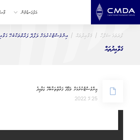
އަޅުގަނޑުމެން
މާރކެ
ފުރަތަމަ ސަފްހާ
ޤަވާޢިދުތައް
އިންވެސްޓްކުރުމަށް ލަފާދޭ ފަރާތްތަކާބެހޭ ގަވާއި
ޤަވާޢިދުތައް
އިންވެސްޓްކުރުމަށް ލަފާދޭ ފަރާތްތަކާބެހޭ ގަވާއިދު
25 މޭ 2022