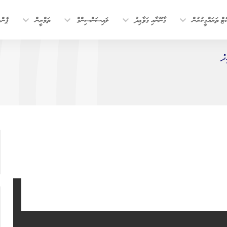
ޓް ތަރައްގީކުރުން
ގާނޫނާއި ގަވާޢިދު
ލައިސަންސިންގް
ތަމްރީން
ޕެން
ދު