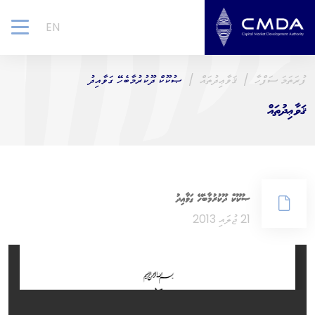
EN
gle
ion
ފުރަތަމަ ސަފްހާ
ޤަވާޢިދުތައް
ޞުކޫކް ދޫކުރުމާބެހޭ ގަވާއިދު
ޤަވާޢިދުތައް
ޞުކޫކް ދޫކުރުމާބެހޭ ގަވާއިދު
21 ޖުލައި 2013