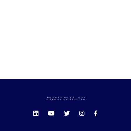
އަޅުގަނޑުމެނަށް ގުޅުއްވުމަށް