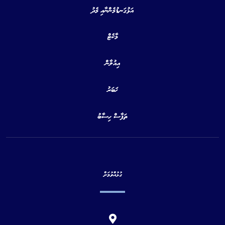
އަޅުގަނޑުމެންނާއި މެދު
މާކެޓް
އިއުލާން
ޚަބަރު
ތަފާސް ހިސާބު
ގުޅުއްވުމަށް