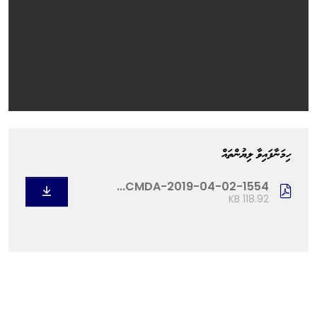
ހިމަނާފައިވާ ލިޔުންތައް
CMDA-2019-04-02-1554...
118.92 KB