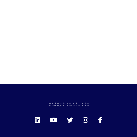
އަޅުގަނޑުމެނަށް ގުޅުއްވުމަށް