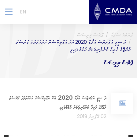
EN
gle
ion
ފުރަތަމަ ސަފްހާ
ޕްރެސް ރިލީސަސް
ދަ ސީޖީ އެފަރޓްސް އެވޯޑް 2020 އަށް އެޕްލިކޭޝަން ހުށަހެޅުމުގެ ފުރުސަތު
ރާއްޖޭގެ ހުރިހާ ކުންފުނިތަކަށް ހުޅުވާލައިފި
ޕްރެސް ރިލީސަސް
ދަ ސީޖީ އެފަރޓްސް އެވޯޑް 2020 އަށް އެޕްލިކޭޝަން ހުށަހެޅުމުގެ ފުރުސަތު
ރާއްޖޭގެ ހުރިހާ ކުންފުނިތަކަށް ހުޅުވާލައިފި
02 އޭޕްރީލު 2019