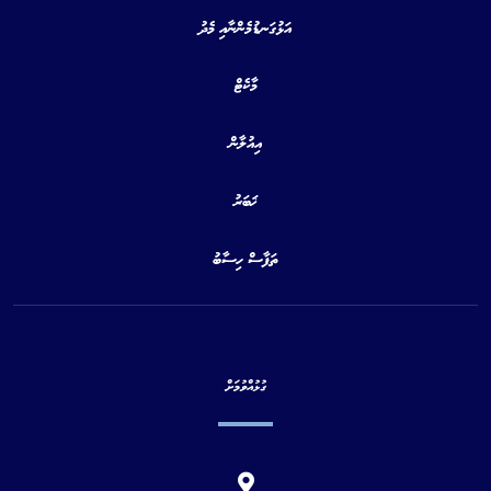
އަޅުގަނޑުމެންނާއި މެދު
މާކެޓް
އިއުލާން
ޚަބަރު
ތަފާސް ހިސާބު
ގުޅުއްވުމަށް