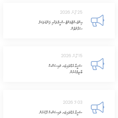
25 ޖޫން 2026
އިންވެސްޓްމަންޓް ސްކީމްތަކާއި ފަންޑުތަކަށް
ސަމާލުވުން
15 ޖޫން 2026
ޝަރީޢާ އެޑްވައިޒަރ ލައިސަންސް
ބާޠިލުކުރުން
03 މޭ 2026
ޝަރީޢާ އެޑްވައިޒަރ ލައިސަންސް ދޫކުރުން