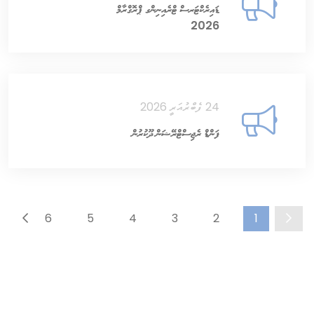
ޑައިރެކްޓަރސް ޓްރެއިނިންގ ޕްރޮގްރާމް
2026
24 ފެބްރުއަރީ 2026
ފަންޑް ރެޖިސްޓްރޭޝަން ދޫކުރުން
...
6
5
4
3
2
1