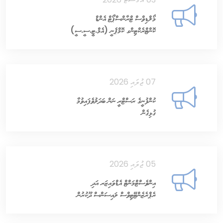
މޯލްޑިވްސް ޓްރާންސްޕޯޓް އެންޑް
ކޮންޓްރެކްޓިންގ ކޮމްޕެނީ (އެމް.ޓީ.ސީ.ސީ)
އާ މެދު އިދާރީ ފިޔަވަޅު އެޅުން
07 ޖުލައި 2026
ކުންފުނީގެ ރަސްޓްރީ ނަން ބަދަލުވެފައިވުމާ
ގުޅިގެން
05 ޖުލައި 2026
އިންވެސްޓްމަންޓް އެޑްވައިޒަރ އަދި
ރެޕްރެޒެންޓޭޓިވްސް ލައިސަންސް ދޫކުރުން