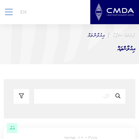
EN
gle
ion
ފުރަތަމަ ސަފްހާ
އިއުލާންތައް
އިއުލާންތައް
އައު
03 އޯގަސްޓު 2026