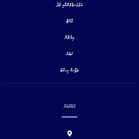
އަޅުގަނޑުމެންނާއި މެދު
މާކެޓް
އިއުލާން
ޚަބަރު
ތަފާސް ހިސާބު
ގުޅުއްވުމަށް