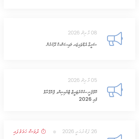
08 މާރިޗު 2026
ޝަރީޢާ އެޑްވައިޒަރ ލައިސަންސް ދޫކުރުން
05 މާރިޗު 2026
ކޮމްޕެނީ ސެކްރެޓަރީޒް ޓްރެއިނިންގ ޕްރޮގްރާމް
މެއި 2026
26 ފެބްރުއަރީ 2026
ދުވަސް ހަމަވެފައި