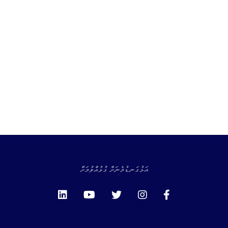
އަޅުގަނޑުމެނަށް ގުޅުއްވުމަށް